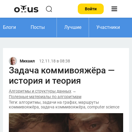
Войти
Блоги
Посты
Лучшие
Участники
Михаил
12.11.18 в 08:38
Задача коммивояжёра —
история и теория
Алгоритмы и структуры данных
→
Полезные материалы по алгоритмам
Теги: алгоритмы, задачи на графах, маршруты
коммивояжёра, задача коммивояжёра, computer science