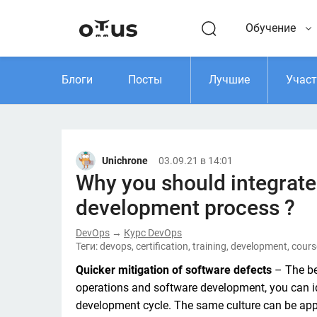
Обучение
Блоги
Посты
Лучшие
Учас
Unichrone
03.09.21 в 14:01
Why you should integrate
development process ?
DevOps
Курс DevOps
→
Теги: devops, certification, training, development, cour
Quicker mitigation of software defects 
– The be
operations and software development, you can ide
development cycle. The same culture can be app