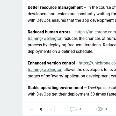
Better resource management 
– In the course o
developers and testers are constantly waiting for 
with DevOps ensures that the app development ar
Reduced human errors
 – 
https://unichrone.com
training/wellington
 reduces the chances of huma
process by deploying frequent iterations. Reduce 
deployments on a defined schedule.
Enhanced version control 
–
https://unichrone.c
training/wellington
 allows the developers to lev
stages of software/ application development cyc
Stable operating environment 
– DevOps is establ
with DevOps get their deployment 30 times faster 
0
3
0