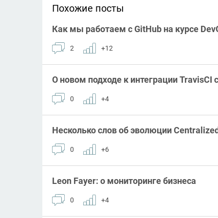
Похожие посты
Как мы работаем с GitHub на курсе Dev
2
+12
О новом подходе к интеграции TravisCI с
0
+4
Несколько слов об эволюции Centralized
0
+6
Leon Fayer: о мониторинге бизнеса
0
+4