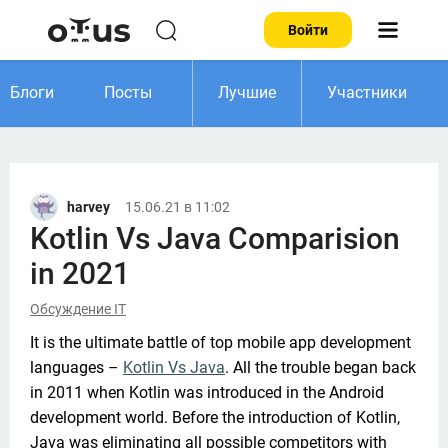
Войти
Блоги
Посты
Лучшие
Участники
harvey
15.06.21 в 11:02
Kotlin Vs Java Comparision
in 2021
Обсуждение IT
It is the ultimate battle of top mobile app development 
languages – 
Kotlin Vs Java
. All the trouble began back 
in 2011 when Kotlin was introduced in the Android 
development world. Before the introduction of Kotlin, 
Java was eliminating all possible competitors with 