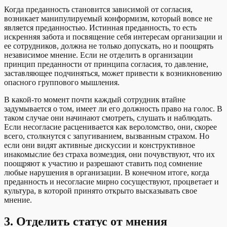
Когда преданность становится зависимой от согласия,
возникает манипулируемый конформизм, который вовсе не
является преданностью. Истинная преданность, то есть
искренняя забота и посвящение себя интересам организации и
ее сотрудников, должна не только допускать, но и поощрять
независимое мнение. Если не отделить в организации
принцип преданности от принципа согласия, то давление,
заставляющее подчиняться, может привести к возникновению
опасного группового мышления.
В какой-то момент почти каждый сотрудник втайне
задумывается о том, имеет ли его должность право на голос. В
таком случае они начинают смотреть, слушать и наблюдать.
Если несогласие расценивается как вероломство, они, скорее
всего, столкнутся с запугиванием, вызванным страхом. Но
если они видят активные дискуссии и конструктивное
инакомыслие без страха возмездия, они почувствуют, что их
поощряют к участию и разрешают ставить под сомнение
любые нарушения в организации. В конечном итоге, когда
преданность и несогласие мирно сосуществуют, процветает и
культура, в которой принято открыто высказывать свое
мнение.
3.
Отделить статус от мнения