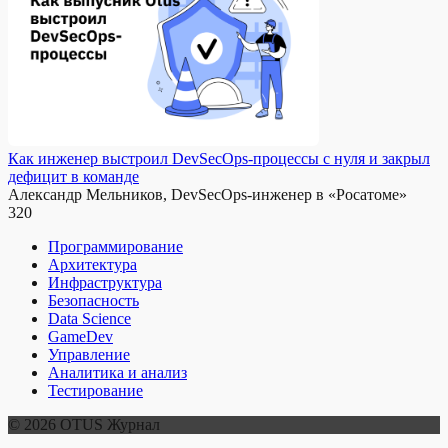
Как инженер выстроил DevSecOps-процессы с нуля и закрыл
дефицит в команде
Александр Мельников, DevSecOps-инженер в «Росатоме»
320
Программирование
Архитектура
Инфраструктура
Безопасность
Data Science
GameDev
Управление
Аналитика и анализ
Тестирование
© 2026 OTUS Журнал