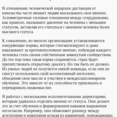
В отношениях человеческой иерархии дистанция от
начальства часто мешает людям высказывать свое мнение.
Асимметричные силовые отношения между сотрудниками,
как правило, оказывают давление на человека с меньшим
статусом, заставляя его считаться с мнением человека более
высокого статуса.
К сожалению, во многих организациях устанавливаются
изнуряющие нормы, которые стигматизируют и даже
наказывают за противоположное мнение, побуждая каждого
человека стать своим собственным замкнутым сообществом.
До тех пор пока такая норма сохраняется, страх будет
препятствовать открытому диалогу. Но так быть не должно.
Из умных людей не получится умной команды, если они не
смогут использовать свой коллективный интеллект,
объединяя свои мысли и участвуя в междисциплинарном
обучении. Это зависит от их способности привлекать и
переваривать инакомыслие.
Я работал с несколькими исполнительными директорами,
которым удавалось отделять мнение от статуса. Они делают
это за счет обучения и формирования навыков выражения
несогласия. Например, они объясняют разницу между
агитатором и новатором исходя из намерений, порождающих