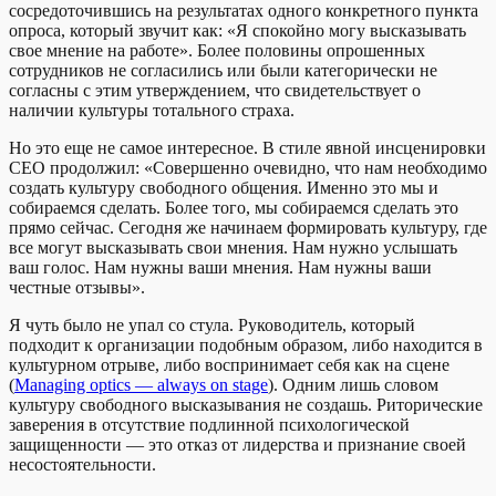
сосредоточившись на результатах одного конкретного пункта
опроса, который звучит как: «Я спокойно могу высказывать
свое мнение на работе». Более половины опрошенных
сотрудников не согласились или были категорически не
согласны с этим утверждением, что свидетельствует о
наличии культуры тотального страха.
Но это еще не самое интересное. В стиле явной инсценировки
CEO продолжил: «Совершенно очевидно, что нам необходимо
создать культуру свободного общения. Именно это мы и
собираемся сделать. Более того, мы собираемся сделать это
прямо сейчас. Сегодня же начинаем формировать культуру, где
все могут высказывать свои мнения. Нам нужно услышать
ваш голос. Нам нужны ваши мнения. Нам нужны ваши
честные отзывы».
Я чуть было не упал со стула. Руководитель, который
подходит к организации подобным образом, либо находится в
культурном отрыве, либо воспринимает себя как на сцене
(
Managing optics — always on stage
). Одним лишь словом
культуру свободного высказывания не создашь. Риторические
заверения в отсутствие подлинной психологической
защищенности — это отказ от лидерства и признание своей
несостоятельности.