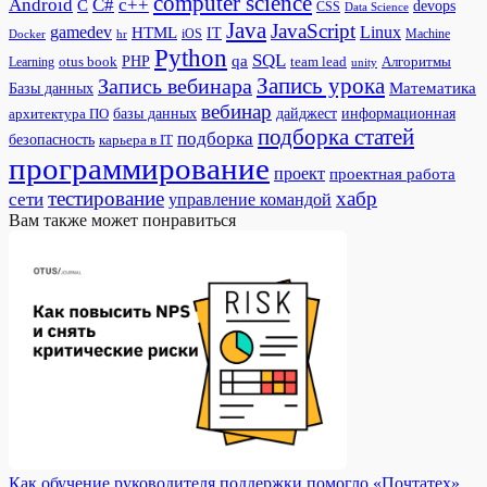
computer science
Android
C#
c++
C
devops
CSS
Data Science
Java
JavaScript
gamedev
Linux
HTML
IT
iOS
Docker
Machine
hr
Python
SQL
qa
PHP
otus book
team lead
Алгоритмы
Learning
unity
Запись урока
Запись вебинара
Математика
Базы данных
вебинар
дайджест
базы данных
информационная
архитектура ПО
подборка статей
подборка
безопасность
карьера в IT
программирование
проект
проектная работа
тестирование
хабр
сети
управление командой
Вам также может понравиться
Как обучение руководителя поддержки помогло «Почтатех»