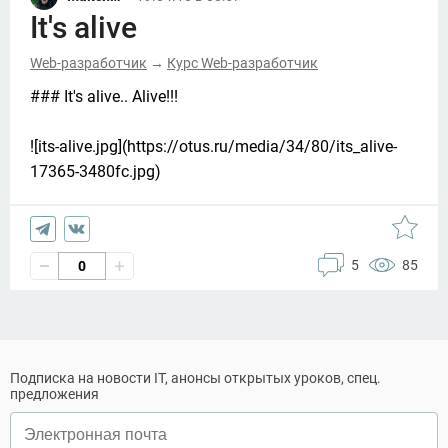
It's alive
Web-разработчик
Курс Web-разработчик
→
### It's alive.. Alive!!!

![its-alive.jpg](https://otus.ru/media/34/80/its_alive-
17365-3480fc.jpg)
5
85
0
Подписка на новости IT, анонсы открытых уроков, спец.
предложения