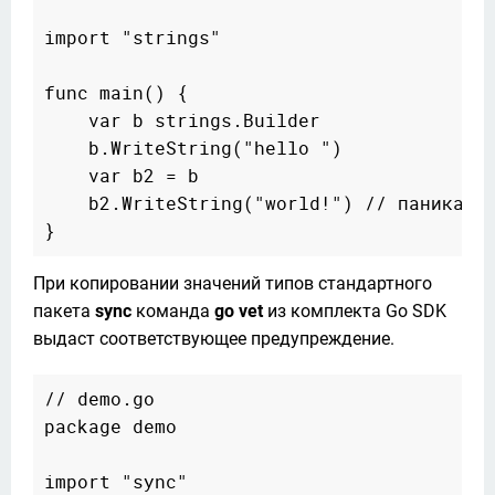
import "strings"

func main() {

    var b strings.Builder

    b.WriteString("hello ")

    var b2 = b

    b2.WriteString("world!") // паника

При копировании значений типов стандартного 
пакета 
sync
 команда 
go vet
 из комплекта Go SDK 
выдаст соответствующее предупреждение.
// demo.go

package demo

import "sync"
