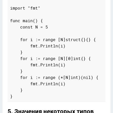
import "fmt"

func main() {

    const N = 5

    for i := range [N]struct{}{} {

        fmt.Println(i)

    }

    for i := range [N][0]int{} {

        fmt.Println(i)

    }

    for i := range (*[N]int)(nil) {

        fmt.Println(i)

    }

5. Значения некоторых типов