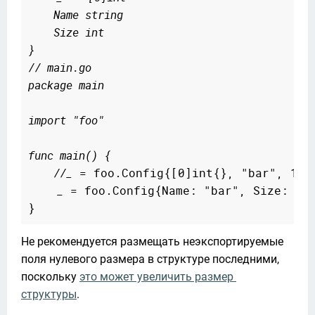
    Name string
    Size int
}
// main.go
package main
import "foo"
func main() {
    //_
 = foo.Config{[0]int{}, "bar", 123}
    _ = foo.Config{Name: "bar", Size: 123
Не рекомендуется размещать неэкспортируемые 
поля нулевого размера в структуре последними, 
поскольку 
это может увеличить размер 
структуры
.