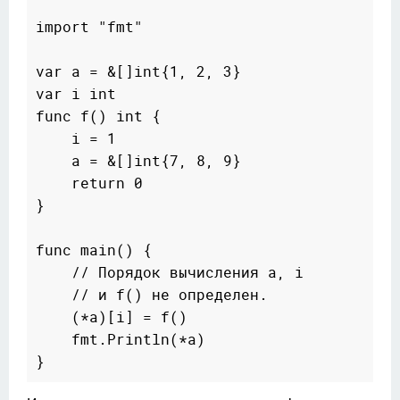
import "fmt"

var a = &[]int{1, 2, 3}

var i int

func f() int {

    i = 1

    a = &[]int{7, 8, 9}

    return 0

}

func main() {

    // Порядок вычисления a, i

    // и f() не определен.

    (*a)[i] = f()

    fmt.Println(*a)
