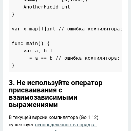
    AnotherField int

}

var x map[T]int // ошибка компилятора: ти
func main() {

    var a, b T

    _ = a == b // ошибка компилятора: нед
3. Не используйте оператор
присваивания с
взаимозависимыми
выражениями
В текущей версии компилятора (Go 1.12) 
существует 
неопределенность порядка 