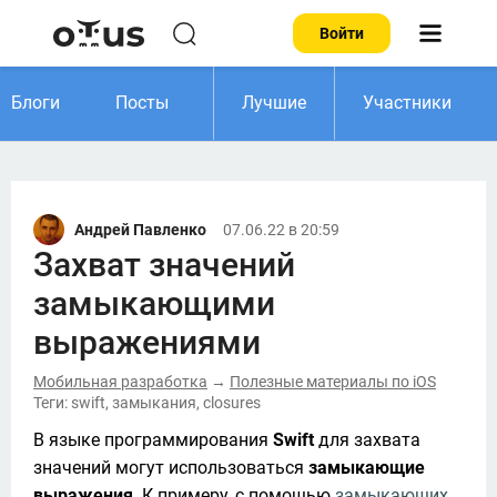
Войти
Блоги
Посты
Лучшие
Участники
Андрей Павленко
07.06.22 в 20:59
Захват значений
замыкающими
выражениями
Мобильная разработка
Полезные материалы по iOS
→
Теги: swift, замыкания, сlosures
В языке программирования 
Swift 
для захвата 
значений могут использоваться 
замыкающие 
выражения
. К примеру, с помощью 
замыкающих 