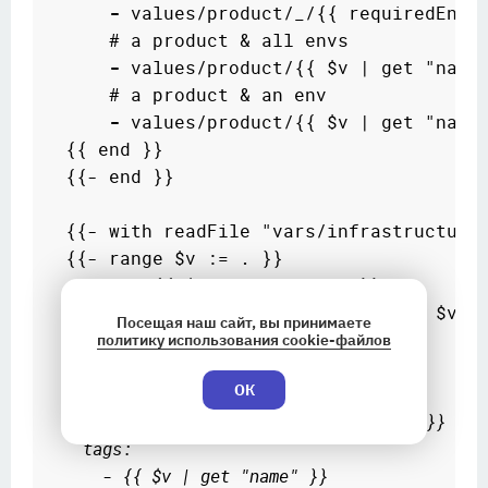
-
 values/product/_/{{ requiredEnv "
      # a product & all envs

-
 values/product/{{ $v | get "name"
      # a product & an env

-
 values/product/{{ $v | get "name"
  {{ end }}

  {{- end }}

  {{- with readFile "vars/infrastructure.
  {{- range $v := . }}

-
 name: {{ $v | get "name" }}

    chart: {{ $v | get "repo" }}/{{ $v | 
Посещая наш сайт, вы принимаете
    options:

политику использования cookie-файлов
      <<: 
*options
ОК
      chartpathoptions:
        version: {{ $v | get "version" }}
    tags:
      - {{ $v | get "name" }}