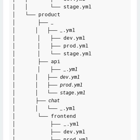
│   │       └── stage.yml

│   └── product

│       ├── 
_
│       │   ├── _
.yml

│       │   ├── dev.yml

│       │   ├── prod.yml

│       │   └── stage.yml

│       ├── api

│       │   ├── 
_.yml
│       │   ├── dev.yml
│       │   ├── prod.yml
│       │   └── stage.yml
│       ├── chat
│       │   └── _
.yml

│       └── frontend

│           ├── _.yml

│           ├── dev.yml

│           ├── prod.yml
