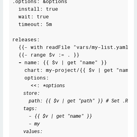
.options: &options

  install: true

  wait: true

  timeout: 5m

releases:

  {{- with readFile "vars/my-list.yaml" |
  {{- range $v := . }}

-
 name: {{ $v | get "name" }}

    chart: my-project/{{ $v | get "name" 
    options:

      <<: 
*options
    store:
      path: {{ $v | get "path" }} # Set .Rele
    tags:
      - {{ $v | get "name" }}
      - my
    values:  