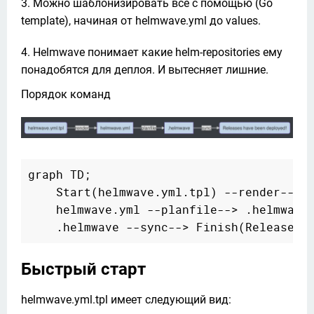
Можно шаблонизировать все c помощью (Go
template), начиная от helmwave.yml до values.
Helmwave понимает какие helm-repositories ему
понадобятся для деплоя. И вытесняет лишние.
Порядок команд
graph TD;

    Start(helmwave.yml.tpl) --render--> h
    helmwave.yml --planfile--> .helmwave;
Быстрый старт
helmwave.yml.tpl имеет следующий вид: