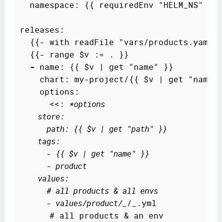
  namespace: {{ requiredEnv "HELM_NS" }}

releases:

  {{- with readFile "vars/products.yaml" 
  {{- range $v := . }}

-
 name: {{ $v | get "name" }}

    chart: my-project/{{ $v | get "name" 
    options:

      <<: 
*options
    store:
      path: {{ $v | get "path" }}
    tags:
      - {{ $v | get "name" }}
      - product
    values:
      # all products & all envs
      - values/product/_
/_.yml

      # all products & an env
