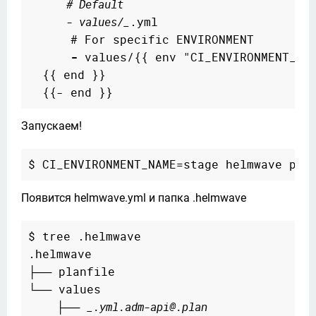
      # Default  
      - values/_
.yml  

      # For specific ENVIRONMENT  

-
 values/{{ env "CI_ENVIRONMENT_NAM
  {{ end }}

Запускаем!
Появится helmwave.yml и папка .helmwave
$ tree .helmwave

.helmwave

├── planfile

└── values

    ├── 
_.yml.adm-api@.plan