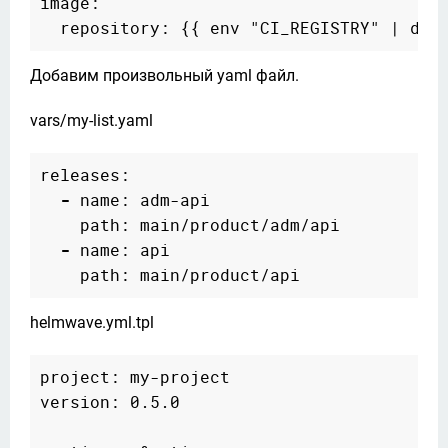
image:

Добавим произвольный yaml файл.
vars/my-list.yaml
releases:

-
 name: adm-api

    path: main/product/adm/api

-
 name: api

helmwave.yml.tpl
project: my-project

version: 0.5.0
