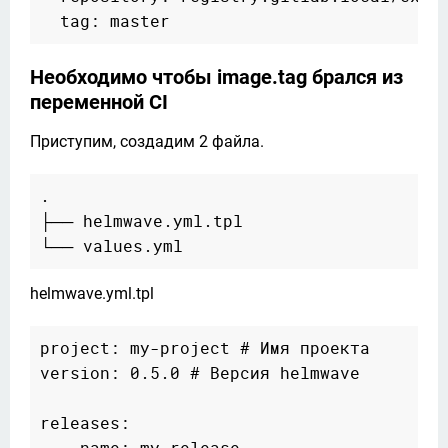
Необходимо чтобы image.tag брался из
переменной CI
Приступим, создадим 2 файла.
.

├── helmwave.yml.tpl

helmwave.yml.tpl
project: my-project # Имя проекта

version: 0.5.0 # Версия helmwave

releases:
