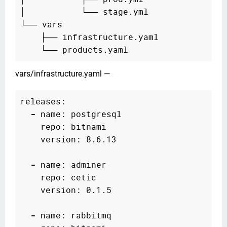
│           └── stage.yml

└── vars

    ├── infrastructure.yaml

vars/infrastructure.yaml —
releases:

-
 name: postgresql

    repo: bitnami

    version: 8.6.13

-
 name: adminer

    repo: cetic

    version: 0.1.5

-
 name: rabbitmq
