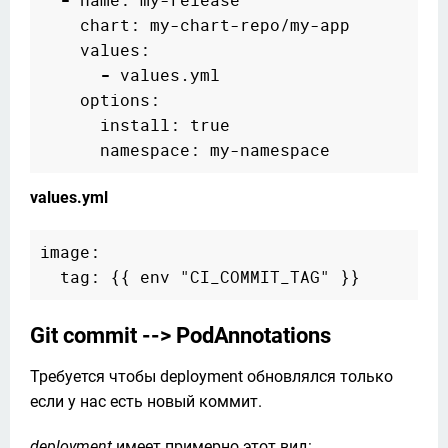
-
 name: my-release

    chart: my-chart-repo/my-app

    values:

-
 values.yml

    options:

      install: true

values.yml
image:

Git commit --> PodAnnotations
Требуется чтобы deployment обновлялся только 
если у нас есть новый коммит.
deployment
 имеет примерно этот вид: