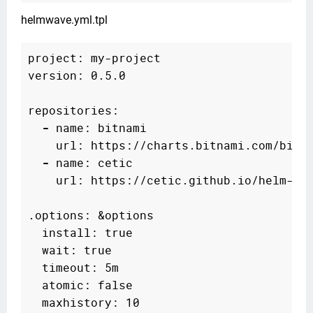
helmwave.yml.tpl
project: my-project

version: 0.5.0

repositories:

-
 name: bitnami

    url: https://charts.bitnami.com/bitna
-
 name: cetic

    url: https://cetic.github.io/helm-cha
.options: &options

  install: true

  wait: true

  timeout: 5m

  atomic: false

  maxhistory: 10
