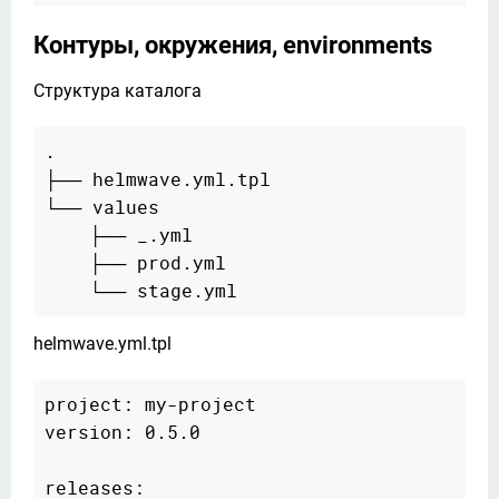
Контуры, окружения, environments
Структура каталога
.

├── helmwave.yml.tpl

└── values

    ├── _.yml

    ├── prod.yml

helmwave.yml.tpl
project: my-project  

version: 0.5.0  

releases:  
