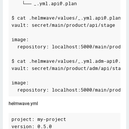
    └── _
.yml.api@.plan

$ cat .helmwave/values/_.yml.api@.plan   
vault: secret/main/product/api/stage     
image:

  repository: localhost:5000/main/product
$ cat .helmwave/values/_.yml.adm-api@.pla
vault: secret/main/product/adm/api/stage

image:

helmwave.yml
project: my-project

version: 0.5.0
