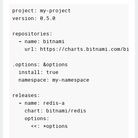
project: my-project

version: 0.5.0

repositories:

-
 name: bitnami

    url: https://charts.bitnami.com/bitna
.options: &options

  install: true

  namespace: my-namespace

releases:

-
 name: redis-a

    chart: bitnami/redis

    options:

      <<: *options
