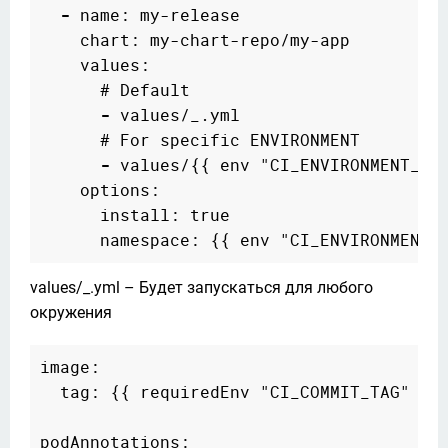
-
 name: my-release  

    chart: my-chart-repo/my-app  

    values:  

      # Default  

-
 values/_.yml  

      # For specific ENVIRONMENT  

-
 values/{{ env "CI_ENVIRONMENT_NAM
    options:  

      install: true  

values/_.yml – Будет запускаться для любого 
окружения
image:

  tag: {{ requiredEnv "CI_COMMIT_TAG" }}

podAnnotations:  
