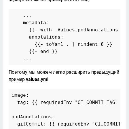
    ...

    metadata:  

      {{- with .Values.podAnnotations }} 
      annotations:  

        {{- toYaml . | nindent 8 }}  

      {{- end }}

Поэтому мы можем легко расширить предыдущий 
пример 
values.yml
image:

  tag: {{ requiredEnv "CI_COMMIT_TAG" }}

podAnnotations:  
