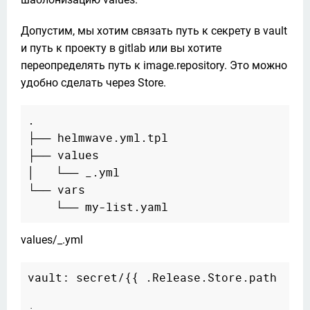
Допустим, мы хотим связать путь к секрету в vault 
и путь к проекту в gitlab или вы хотите 
переопределять путь к image.repository. Это можно 
удобно сделать через Store.
.

├── helmwave.yml.tpl

├── values

│   └── _.yml

└── vars

values/_.yml
vault: secret/{{ .Release.Store.path  }}/