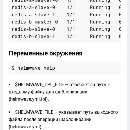
redis-a-master-0   1/1     Running   0   
redis-a-slave-0    1/1     Running   0   
redis-a-slave-1    1/1     Running   0   
redis-b-master-0   1/1     Running   0   
redis-b-slave-0    1/1     Running   0   
Переменные окружения
$HELMWAVE_TPL_FILE – отвечает за путь к
входному файлу для шаблонизации
(helmwave.yml.tpl).
$HELMWAVE_FILE – указывает путь выходного
файла после операции шаблонизации
(helmwave.yml).