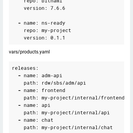
    repo: bitnami

    version: 7.6.6

-
 name: ns-ready

    repo: my-project

vars/products.yaml
releases:

-
 name: adm-api

    path: rdw/sbs/adm/api

-
 name: frontend

    path: my-project/internal/frontend

-
 name: api

    path: my-project/internal/api

-
 name: chat
