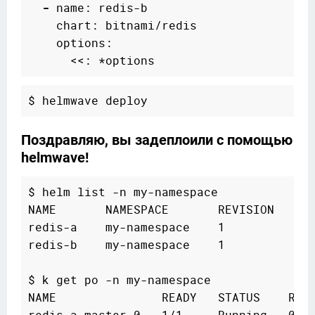
-
 name: redis-b

    chart: bitnami/redis

    options:

Поздравляю, вы задеплоили с помощью
helmwave!
$ helm list -n my-namespace

NAME       NAMESPACE       REVISION     S
redis-a    my-namespace    1            d
redis-b    my-namespace    1            d
$ k get po -n my-namespace               
NAME               READY   STATUS    REST