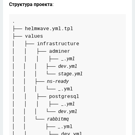
Структура проекта
:
.

├── helmwave.yml.tpl

├── values

│   ├── infrastructure

│   │   ├── adminer

│   │   │   ├── 
_.yml
│   │   │   ├── dev.yml
│   │   │   └── stage.yml
│   │   ├── ns-ready
│   │   │   └── _
.yml

│   │   ├── postgresql

│   │   │   ├── 
_.yml
│   │   │   └── dev.yml
│   │   └── rabbitmq
│   │       ├── _
.yml

│   │       ├── dev.yml
