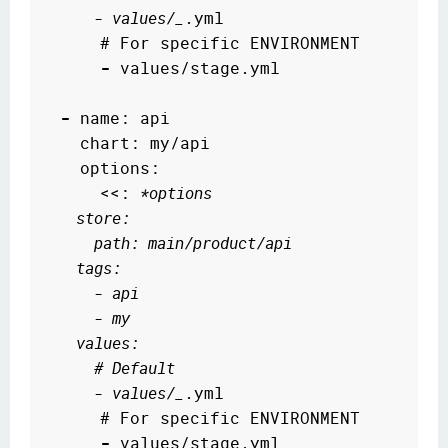
      - values/_
.yml  

      # For specific ENVIRONMENT  

-
 values/stage.yml

-
 name: api

    chart: my/api

    options:

      <<: 
*options
    store:
      path: main/product/api
    tags:
      - api
      - my
    values:  
      # Default  
      - values/_
.yml  

      # For specific ENVIRONMENT  

-