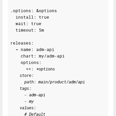
.options: &options

  install: true

  wait: true

  timeout: 5m

releases:

-
 name: adm-api

    chart: my/adm-api

    options:

      <<: 
*options
    store:
      path: main/product/adm/api
    tags:
      - adm-api
      - my
    values:  
      # Default  