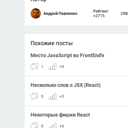
Рейтинг:
Андрей Павленко
298
+2715
Похожие посты
Место JavaScript во FrontEnd'e
1
+9
Несколько слов о JSX (React)
0
+5
Некоторые фишки React
0
+6