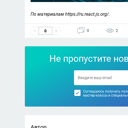
По материалам https://ru.react.js.org/.
0
2
0
Не пропустите но
Соглашаюсь получать поле
мастер-классы и специаль
Автор