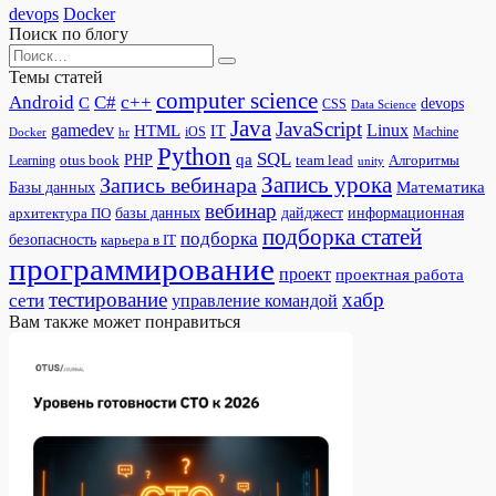
devops
Docker
Поиск по блогу
Search
for:
Темы статей
computer science
Android
C#
c++
C
devops
CSS
Data Science
Java
JavaScript
gamedev
Linux
HTML
IT
iOS
Docker
Machine
hr
Python
SQL
qa
PHP
otus book
team lead
Алгоритмы
Learning
unity
Запись урока
Запись вебинара
Математика
Базы данных
вебинар
дайджест
базы данных
информационная
архитектура ПО
подборка статей
подборка
безопасность
карьера в IT
программирование
проект
проектная работа
тестирование
хабр
сети
управление командой
Вам также может понравиться