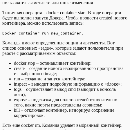
пользователь заметит те или иные изменения.
Типичная операция – docker container start. В ходе операции
будет выполнен запуск Докера. Чтобы провести created нового
контейнера, можно использовать запись:
Docker container run new_container.
Команды имеют определенные опции и аргументы. Вот
список основных «задач», которые задают пользователи при
работе с рассматриваемым объектом:
docker stop – останавливает контейнер;
create – создание нового изолированного пространства
из выбранного image;
run – создание и запуск контейнера;
inspect – выводит подробную информацию о «блоке»;
logs – осуществляет вывод cmd (выводит в консоль
логи);
expose – подсказка для пользователей относительно
того, какие порты предоставлены сервисом;
kill – отключает контейнер, игнорируя сохранение
корректировок.
Есть еще docker rm. Команда удаляет выбранный контейнер.