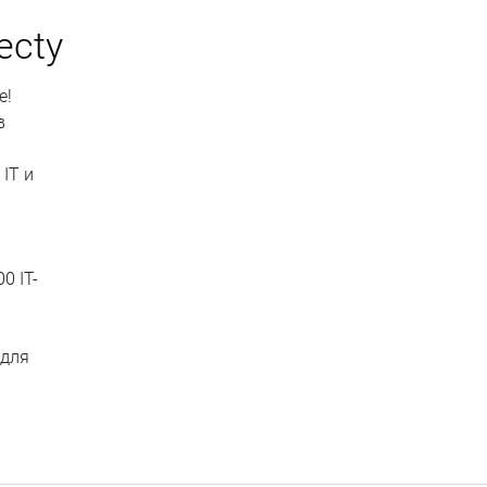
ecty
е!
в
IT и
0 IT-
 для