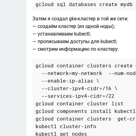
Затем я создал gke-кластер в той же сети:

— создаём кластер (из одной ноды);

— устанавливаем kubectl;

— прописываем доступы для kubectl;

— смотрим информацию по кластеру.
gcloud container clusters create 
  --network=my-network  --num-nod
  --enable-ip-alias \

  --cluster-ipv4-cidr=/16 \

  --services-ipv4-cidr=/22

gcloud container cluster list

gcloud components install kubectl

gcloud container clusters  get-cr
kubectl cluster-info

kubectl get nodes
