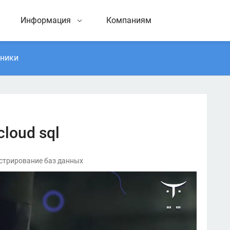
Информация
Компаниям
тники
loud sql
инистрирование баз данных