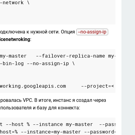
-network \

подключена к нужной сети. Опция 
--no-assign-ip
icenetwroking
:
my-master   --failover-replica-name my-slave 
-bin-log --no-assign-ip \

овалась VPC. В итоге, инстанс я создал через 
 пользователя и базу для коннекта:
t --host % --instance my-master  --password m
host=% --instance=my-master --password=User#1