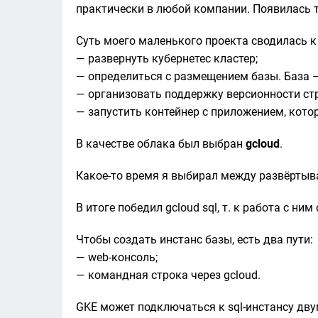
практически в любой компании. Появилась т
Суть моего маленького проекта сводилась к
— развернуть кубернетес кластер;

— определиться с размещением базы. База — 
— организовать поддержку версионности стр
— запустить контейнер с приложением, котор
В качестве облака был выбран 
gcloud
.
Какое-то время я выбирал между развёртыва
В итоге победил gcloud sql, т. к работа с ни
Чтобы создать инстанс базы, есть два пути:

— web-консоль;

— командная строка через gcloud.
GKE может подключаться к sql-инстансу двум