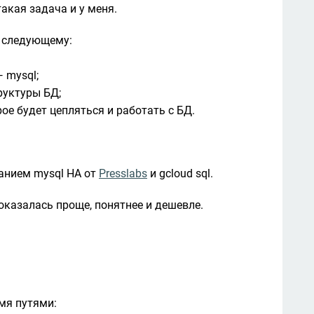
акая задача и у меня.
 следующему:

mysql;

уктуры БД;

ое будет цепляться и работать с БД.
нием mysql HA от 
Presslabs
 и gcloud sql.
м оказалась проще, понятнее и дешевле.
я путями:
