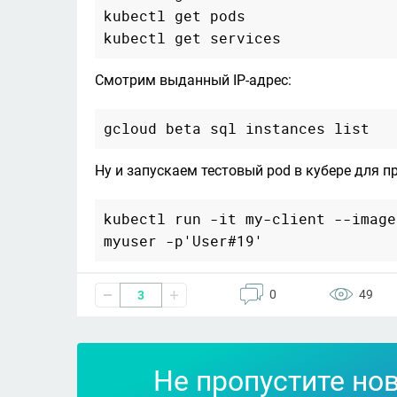
kubectl get pods

Смотрим выданный IP-адрес:
Ну и запускаем тестовый pod в кубере для п
kubectl run -it my-client --image
0
49
3
Не пропустите но