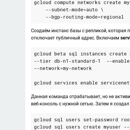
gcloud compute networks create my
    --subnet-mode=auto \

Создаём инстанс базы c репликой, которая 
отключает публичный адрес. Включаем 
serv
gcloud beta sql instances create 
--tier db-n1-standard-1  --enable
--network=my-network

Данная команда отрабатывает, но не активир
веб-консоль с нужной сетью. Затем я создал
gcloud sql users set-password roo
gcloud sql users create myuser --