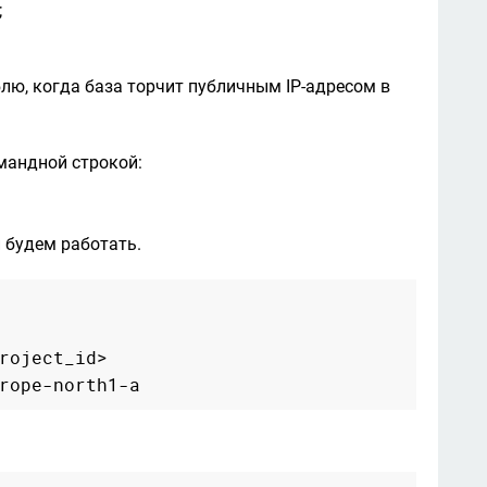


лю, когда база торчит публичным IP-адресом в 
мандной строкой:

 будем работать.
roject_id>
