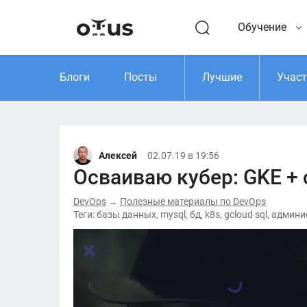
Обучение
Блоги
Посты
Лучшие
Учас
Алексей
02.07.19 в 19:56
Осваиваю кубер: GKE + c
DevOps
Полезные материалы по DevOps
→
Теги: базы данных, mysql, бд, k8s, gcloud sql, адм