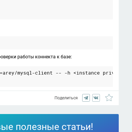
роверки работы коннекта к базе:
=arey/mysql-client -- -h <instance private ip
Поделиться
вые полезные статьи!