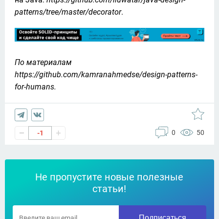
patterns/tree/master/decorator
.
По материалам 
https://github.com/kamranahmedse/design-patterns-
for-humans.
0
50
-1
Не пропустите новые полезные
статьи!
Подписаться