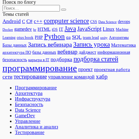
Поиск по блогу
Search
for:
Темы статей
computer science
Android
C#
c++
C
devops
CSS
Data Science
Java
JavaScript
gamedev
Linux
HTML
IT
iOS
Docker
Machine
hr
Python
SQL
qa
PHP
otus book
team lead
Алгоритмы
Learning
unity
Запись урока
Запись вебинара
Математика
Базы данных
вебинар
дайджест
базы данных
информационная
архитектура ПО
подборка статей
подборка
безопасность
карьера в IT
программирование
проект
проектная работа
тестирование
хабр
сети
управление командой
Программирование
Архитектура
Инфраструктура
Безопасность
Data Science
GameDev
Управление
Аналитика и анализ
Тестирование