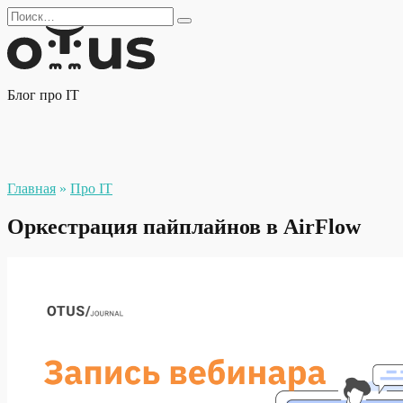
Перейти
Search
к
for:
содержанию
Блог про IT
Главная
»
Про IT
Оркестрация пайплайнов в AirFlow