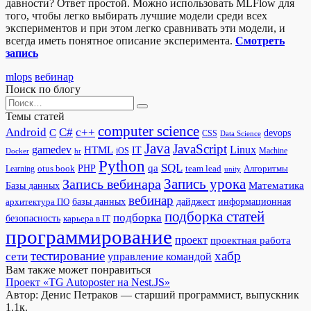
давности? Ответ простой. Можно использовать MLFlow для
того, чтобы легко выбирать лучшие модели среди всех
экспериментов и при этом легко сравнивать эти модели, и
всегда иметь понятное описание эксперимента.
Смотреть
запись
mlops
вебинар
Поиск по блогу
Search
for:
Темы статей
computer science
Android
C#
c++
C
devops
CSS
Data Science
Java
JavaScript
gamedev
Linux
HTML
IT
iOS
Docker
Machine
hr
Python
SQL
qa
PHP
otus book
team lead
Алгоритмы
Learning
unity
Запись урока
Запись вебинара
Математика
Базы данных
вебинар
дайджест
базы данных
информационная
архитектура ПО
подборка статей
подборка
безопасность
карьера в IT
программирование
проект
проектная работа
тестирование
хабр
сети
управление командой
Вам также может понравиться
Проект «TG Autoposter на Nest.JS»
Автор: Денис Петраков — старший программист, выпускник
1.1к.