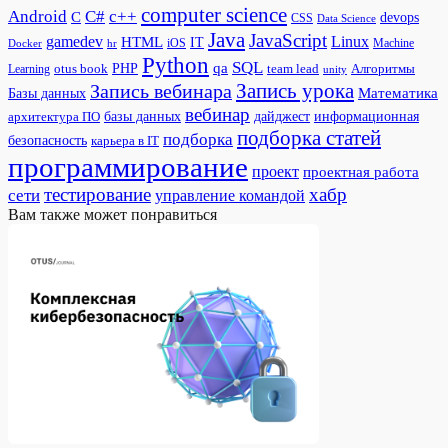
computer science
Android
C#
c++
C
devops
CSS
Data Science
Java
JavaScript
gamedev
Linux
HTML
IT
iOS
Docker
Machine
hr
Python
SQL
qa
PHP
otus book
team lead
Алгоритмы
Learning
unity
Запись урока
Запись вебинара
Математика
Базы данных
вебинар
дайджест
базы данных
информационная
архитектура ПО
подборка статей
подборка
безопасность
карьера в IT
программирование
проект
проектная работа
тестирование
хабр
сети
управление командой
Вам также может понравиться