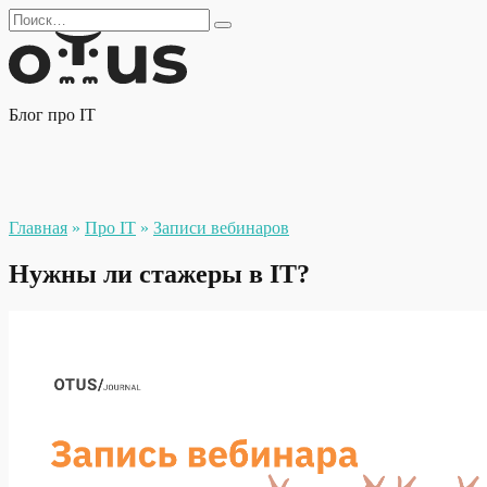
Перейти
Search
к
for:
содержанию
Блог про IT
Главная
»
Про IT
»
Записи вебинаров
Нужны ли стажеры в IT?