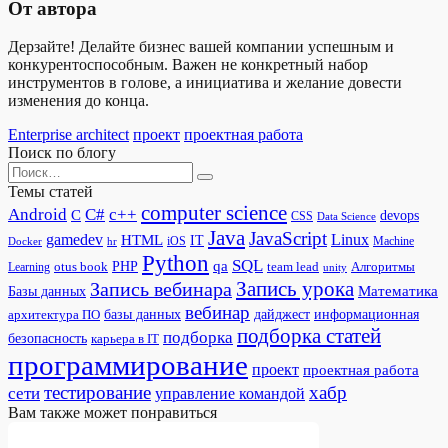
От автора
Дерзайте! Делайте бизнес вашей компании успешным и
конкурентоспособным. Важен не конкретный набор
инструментов в голове, а инициатива и желание довести
изменения до конца.
Enterprise architect
проект
проектная работа
Поиск по блогу
Search
for:
Темы статей
computer science
Android
C#
c++
C
devops
CSS
Data Science
Java
JavaScript
gamedev
Linux
HTML
IT
iOS
Docker
Machine
hr
Python
SQL
qa
PHP
otus book
team lead
Алгоритмы
Learning
unity
Запись урока
Запись вебинара
Математика
Базы данных
вебинар
дайджест
базы данных
информационная
архитектура ПО
подборка статей
подборка
безопасность
карьера в IT
программирование
проект
проектная работа
тестирование
хабр
сети
управление командой
Вам также может понравиться