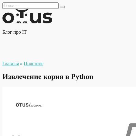
Перейти
Search
к
for:
содержанию
Блог про IT
Главная
»
Полезное
Извлечение корня в Python