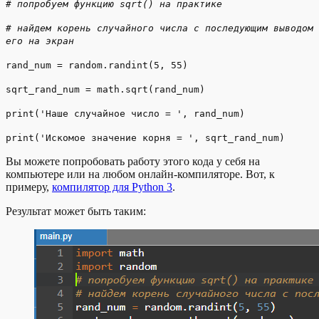
# попробуем функцию sqrt() на практике
# найдем корень случайного числа с последующим выводом
его на экран
rand_num = random.randint(5, 55)
sqrt_rand_num = math.sqrt(rand_num)
print('Наше случайное число = ', rand_num)
print('Искомое значение корня = ', sqrt_rand_num)
Вы можете попробовать работу этого кода у себя на
компьютере или на любом онлайн-компиляторе. Вот, к
примеру,
компилятор для Python 3
.
Результат может быть таким: