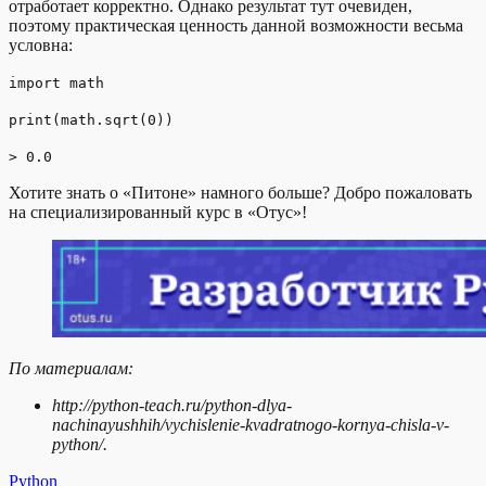
отработает корректно. Однако результат тут очевиден,
поэтому практическая ценность данной возможности весьма
условна:
import math
print(math.sqrt(0))
> 0.0
Хотите знать о «Питоне» намного больше? Добро пожаловать
на специализированный курс в «Отус»!
По материалам:
http://python-teach.ru/python-dlya-
nachinayushhih/vychislenie-kvadratnogo-kornya-chisla-v-
python/.
Python