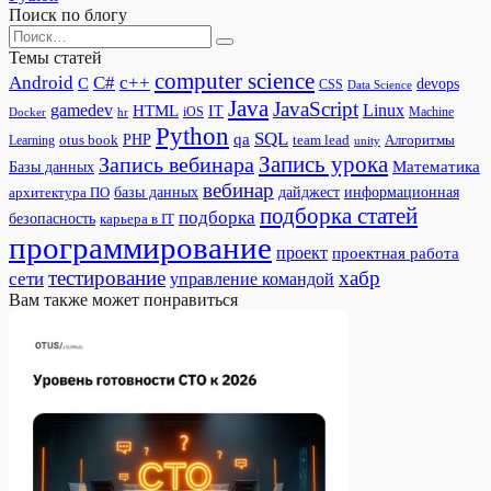
Поиск по блогу
Search
for:
Темы статей
computer science
Android
C#
c++
C
devops
CSS
Data Science
Java
JavaScript
gamedev
Linux
HTML
IT
iOS
Docker
Machine
hr
Python
SQL
qa
PHP
otus book
team lead
Алгоритмы
Learning
unity
Запись урока
Запись вебинара
Математика
Базы данных
вебинар
дайджест
базы данных
информационная
архитектура ПО
подборка статей
подборка
безопасность
карьера в IT
программирование
проект
проектная работа
тестирование
хабр
сети
управление командой
Вам также может понравиться