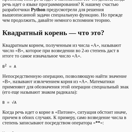
речь идет о языке программирования? К нашему счастью
разработчики
Python
предусмотрели для решения
вышеописанной задачи специальную функцию. Но прежде
чем продолжить, давайте немного вспомним теорию.
Квадратный корень — что это?
Квадратным корнем, полученным из числа «A», называют
число «B», которое при возведении во 2-ю степень даст в
итоге то самое изначальное число «A».
2
B
= A
Непосредственную операцию, позволяющую найти значение
«B», называют извлечением корня из «A». Математики
применяют для обозначения этой операции специальный знак
(его еще называют знаком радикала):
B = √A
Когда речь идет о корне в «Питоне», ситуация обстоит иначе,
причем в обоих случаях. К примеру, само возведение числа в
степень записывают посредством оператора «
**
«: