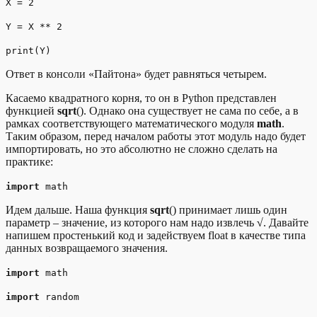
X = 2
Y = X ** 2
print(Y)
Ответ в консоли «Пайтона» будет равняться четырем.
Касаемо квадратного корня, то он в Python представлен
функцией
sqrt
(). Однако она существует не сама по себе, а в
рамках соответствующего математического модуля
math
.
Таким образом, перед началом работы этот модуль надо будет
импортировать, но это абсолютно не сложно сделать на
практике:
import
math
Идем дальше. Наша функция
sqrt
() принимает лишь один
параметр – значение, из которого нам надо извлечь
√
. Давайте
напишем простенький код и задействуем float в качестве типа
данных возвращаемого значения.
import
math
import
random