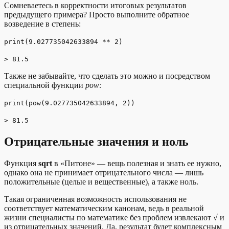
Сомневаетесь в корректности итоговых результатов
предыдущего примера? Просто выполните обратное
возведение в степень:
print(9.027735042633894 ** 2)
> 81.5
Также не забывайте, что сделать это можно и посредством
специальной функции
pow:
print(pow(9.027735042633894, 2))
> 81.5
Отрицательные значения и ноль
Функция
sqrt
в «Питоне» — вещь полезная и знать ее нужно,
однако она не принимает отрицательного числа — лишь
положительные (целые и вещественные), а также ноль.
Такая ограниченная возможность использования не
соответствует математическим канонам, ведь в реальной
жизни специалисты по математике без проблем извлекают
√
и
из отрицательных значений. Да, результат будет комплексным