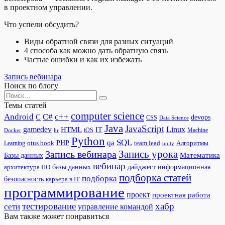
в проектном управлении.
Что успели обсудить?
Виды обратной связи для разных ситуаций
4 способа как можно дать обратную связь
Частые ошибки и как их избежать
Запись вебинара
Поиск по блогу
Search
for:
Темы статей
computer science
Android
C#
c++
C
devops
CSS
Data Science
Java
JavaScript
gamedev
Linux
HTML
IT
iOS
Docker
Machine
hr
Python
SQL
qa
PHP
otus book
team lead
Алгоритмы
Learning
unity
Запись урока
Запись вебинара
Математика
Базы данных
вебинар
дайджест
базы данных
информационная
архитектура ПО
подборка статей
подборка
безопасность
карьера в IT
программирование
проект
проектная работа
тестирование
хабр
сети
управление командой
Вам также может понравиться