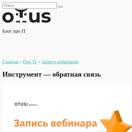
Перейти
Search
к
for:
содержанию
Блог про IT
Главная
»
Про IT
»
Записи вебинаров
Инструмент — обратная связь