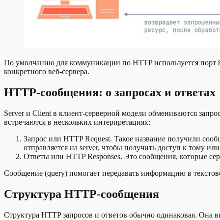
По умолчанию для коммуникации по HTTP используется порт 80
конкретного веб-сервера.
HTTP-сообщения: о запросах и ответах
Server и Client в клиент-серверной модели обмениваются зап
встречаются в нескольких интерпретациях:
Запрос или HTTP Request. Такое название получили соо
отправляется на server, чтобы получить доступ к тому ил
Ответы или HTTP Responses. Это сообщения, которые серв
Сообщение (query) помогает передавать информацию в текстовом
Структура HTTP-сообщения
Структура HTTP запросов и ответов обычно одинаковая. Она вк