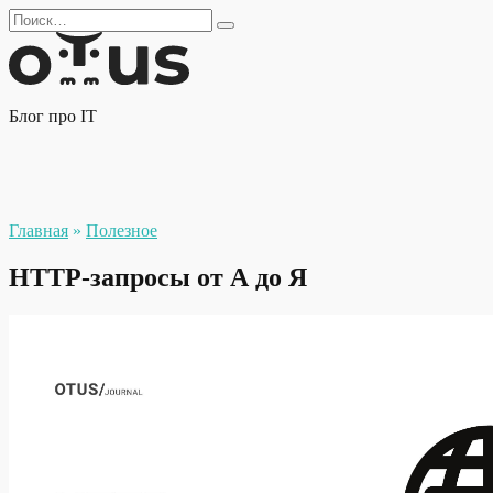
Перейти
Search
к
for:
содержанию
Блог про IT
Главная
»
Полезное
HTTP-запросы от А до Я