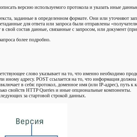
бы описать версию используемого протокола и указать иные данн
текста, заданные в определенном формате. Они или уточняют за
метаданные для ответа или запроса были отправлены «получател
в свой состав данные, связанные с запросом, или документ (пр
апроса более подробно.
тветствующее слово указывает на то, что именно необходимо пр
 иному адресу. POST ссылается на то, что информация должна
включает в себя: протокол, доменное имя (или IP-адрес), путь к
олько свойств HTTP Queries и иные опциональные компоненты.
следующих за стартовой строкой данных.