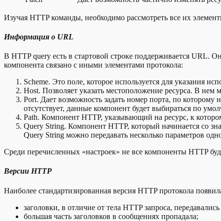
Изучая HTTP команды, необходимо рассмотреть все их элементы
Информация о URL
В HTTP query есть в стартовой строке поддерживается URL. О
компонента связано с иными элементами протокола:
Scheme. Это поле, которое используется для указания испо
Host. Позволяет указать местоположение ресурса. В нем 
Port. Дает возможность задать номер порта, по которому 
отсутствует, данные компонент будет выбираться по умо
Path. Компонент HTTP, указывающий на ресурс, к котором
Query String. Компонент HTTP, который начинается со зн
Query String можно передавать несколько параметров одно
Среди перечисленных «настроек» не все компоненты HTTP буду
Версии HTTP
Наиболее стандартизированная версия HTTP протокола появилас
заголовки, в отличие от тела HTTP запроса, передавались
большая часть заголовков в сообщениях пропадала;