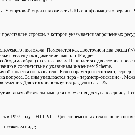
. У стартовой строки также есть URL и информация о версии. В
н представлен строкой, в которой указывается запрошенных рес
льзуемого протокола. Помечается как двоеточие и два слеша (://)
может размещаться доменное имя или IP-адрес.
необходимо обращаться к серверу. Начинается с двоеточия, после
лчанию в соответствие с указанным значением Scheme.
у обращается пользователь. Если параметр отсутствует, сервер 
ака вопроса. За ним указывается пара «параметр–значение». Ме
временно. Для этого используется разделитель – &.
т являться обязательными для получения доступа к сервису. Не
ь в 1997 году – HTTP/1.1. Для современных технологий соответ
 в несжатом виде;