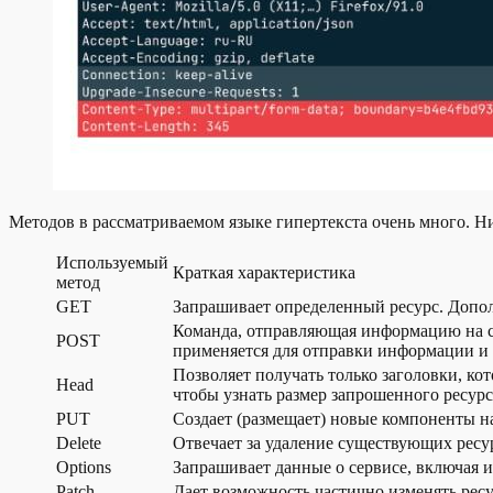
Методов в рассматриваемом языке гипертекста очень много. Н
Используемый
Краткая характеристика
метод
GET
Запрашивает определенный ресурс. Дополн
Команда, отправляющая информацию на се
POST
применяется для отправки информации и з
Позволяет получать только заголовки, ко
Head
чтобы узнать размер запрошенного ресурс
PUT
Создает (размещает) новые компоненты на
Delete
Отвечает за удаление существующих ресур
Options
Запрашивает данные о сервисе, включая
Patch
Дает возможность частично изменять ресу