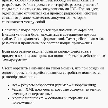
просто, особенно если человек вообще не имел опыта в
разработке. Файлы проекта и интерфейс рассматриваемой
среды сильно схож с высокоуровневыми IDE. Только здесь
будет сильно отличаться сам процесс разработки: система
создает огромное количество документов, которые
связываются между собой.
Написание кодов проводится при помощи Javа-файлов.
Внешка утилиты будет находиться в совершенно другом
файле. Он сохраняется в формате xml. Там задействован язык
разметки и прописаны все составляющие приложения.
Если программер захочет создать кнопку, действовать
придется в xml, а для привязки нового объекта к действию – в
Java-документе.
Стоит обратить внимание на такой момент, что при создании
одного проекта на задействованном устройстве появляются
разнообразные папки:
Res – ресурсы разработки (пример – изображения);
Values – XML документы, которые содержат значения
имеющихся переменных;
AndroidManifest.xml – основная информация о
приложении.