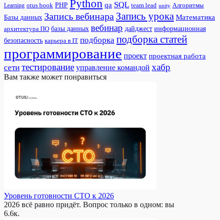
Python
SQL
qa
PHP
otus book
team lead
Алгоритмы
Learning
unity
Запись урока
Запись вебинара
Математика
Базы данных
вебинар
дайджест
базы данных
информационная
архитектура ПО
подборка статей
подборка
безопасность
карьера в IT
программирование
проект
проектная работа
тестирование
хабр
сети
управление командой
Вам также может понравиться
Уровень готовности CTO к 2026
2026 всё равно придёт. Вопрос только в одном: вы
6.6к.