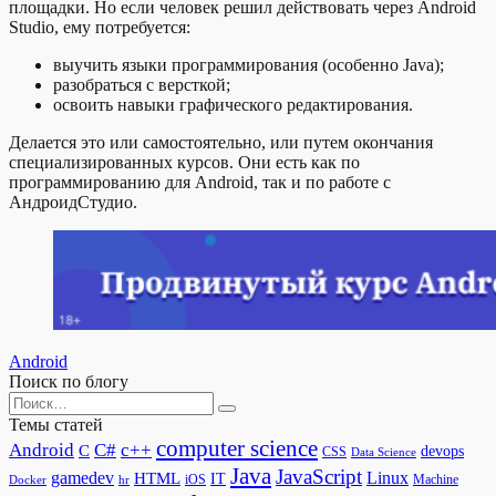
площадки. Но если человек решил действовать через Android
Studio, ему потребуется:
выучить языки программирования (особенно Java);
разобраться с версткой;
освоить навыки графического редактирования.
Делается это или самостоятельно, или путем окончания
специализированных курсов. Они есть как по
программированию для Android, так и по работе с
АндроидСтудио.
Android
Поиск по блогу
Search
for:
Темы статей
computer science
Android
C#
c++
C
devops
CSS
Data Science
Java
JavaScript
gamedev
Linux
HTML
IT
iOS
Docker
Machine
hr