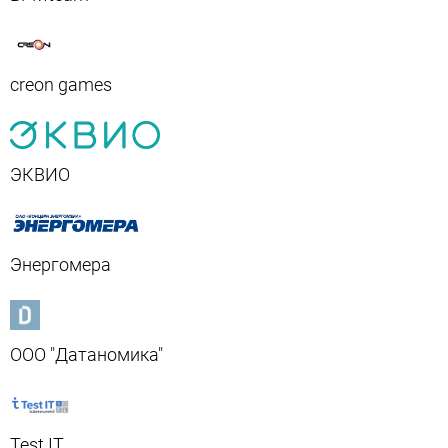
creon games
ЭКВИО
Энергомера
ООО "Датаномика"
Test IT