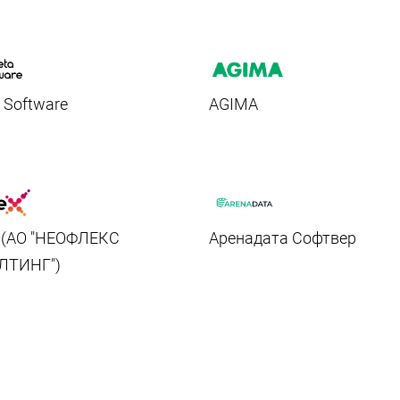
 Software
AGIMA
x (АО "НЕОФЛЕКС
Аренадата Софтвер
ЛТИНГ")