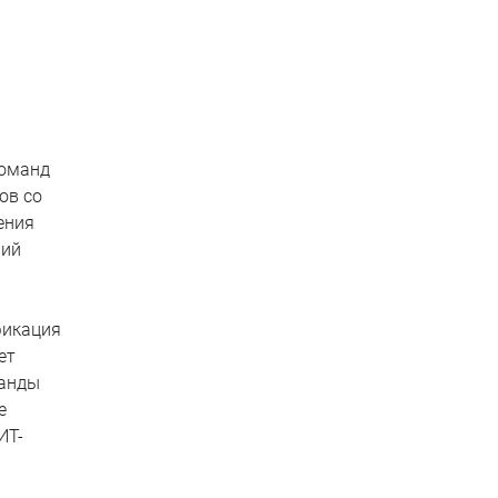
команд
ов со
ения
ний
фикация
ет
манды
е
ИТ-