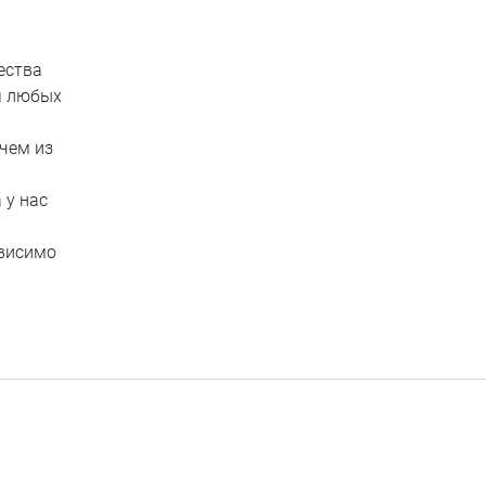
ества
я любых
чем из
 у нас
ависимо
ы