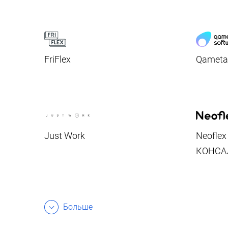
FriFlex
Qameta
Just Work
Neofle
КОНСА
Больше