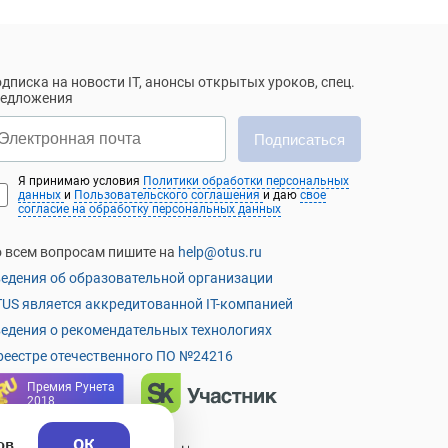
дписка на новости IT, анонсы открытых уроков, спец.
редложения
Подписаться
Я принимаю условия
Политики обработки персональных
данных
и
Пользовательского соглашения
и даю
свое
согласие на обработку персональных данных
 всем вопросам пишите на
help@otus.ru
едения об образовательной организации
US является аккредитованной IT-компанией
едения о рекомендательных технологиях
реестре отечественного ПО №24216
Премия Рунета
2018
ов
ОК