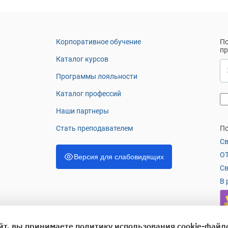
Корпоративное обучение
По
п
Каталог курсов
Программы лояльности
Каталог профессий
Наши партнеры
Стать преподавателем
По
Св
OT
Версия для слабовидящих
Св
В 
йт, вы принимаете
политику использования cookie-файл