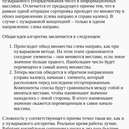
пузырькового упорядочивания чисел в информационных
массивах. Отличается от предыдущего приема тем, что в
рамках одной итерации сортировка проходит по множеству в
обоих направлениях (слева направо и справа налево). В
случае с пузырьковой концепцией – только в одном
направлении: слева направо.
Общая идея алгоритма заключается в следующем:
Происходит обход множества слева направо, как при
пузырьковом методе. На этом этапе сравниваются
соседние элементы – они меняются местами, если левое
значение больше правого. Наибольшее число будет
перемещено в самый конец множества.
Теперь массив обходится в обратном направлении
(справа налево), начиная с элемента, который
расположен перед последним отсортированным.
Компоненты списка будут сравниваться между собой и
меняться местами, чтобы наименьшее значение
находилось с левой стороны. В итоге наименьшее
значение окажется перемещенным в самое начало
массива.
Сложность у соответствующего приема точно такая же, как и
у пузырькового алгоритма. Реальное время работы лучше.
Работает коктейльная сортировка чисел в два раза быстрее.