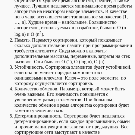
Оценивается худшее время алгоритма, среднее, а также
лучшее. Лучшим называется минимальное время работы
алгоритма на некотором наборе элементов. В качестве
него чаще всего выступает тривиальное множество [1,
…, n]. Худшее время – наибольшее. Большинство
алгоритмов, используемых в разработке, бывают O (n
2
log n) и O (n
).
Память. Параметр сортировки, который показывает,
сколько дополнительной памяти при программировании
требуется алгоритму. Сюда можно включать:
дополнительные массивы, переменные, затраты на стек
вызовов. Они бывают O (1), O (log n), O (n).
Устойчивость. Сортировка элементов будет устойчивой,
если она не меняет порядок компонентов с
одинаковыми ключами. Ключ – это поле элемента, по
которому осуществляется сортировка.
Количество обменов. Параметр, который может быть
очень важным. Его значимость повышается с
увеличением размера элементов. При большом
количестве обменов время алгоритма сортировки будет
заметно увеличиваться.
Детерминированность. Сортировка будет называться
детерминированной, если каждое присваивание, обмен
и прочие манипуляции не зависят от предыдущих. Все
сортирующие сети выступают в качестве