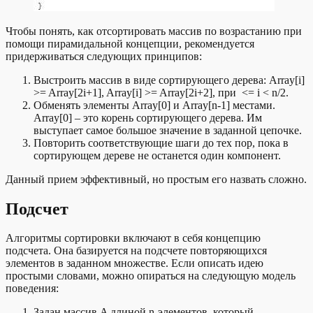
Чтобы понять, как отсортировать массив по возрастанию при
помощи пирамидальной концепции, рекомендуется
придерживаться следующих принципов:
Выстроить массив в виде сортирующего дерева: Array[i]
>= Array[2i+1], Array[i] >= Array[2i+2], при <= i < n/2.
Обменять элементы Array[0] и Array[n-1] местами.
Array[0] – это корень сортирующего дерева. Им
выступает самое большое значение в заданной цепочке.
Повторить соответствующие шаги до тех пор, пока в
сортирующем дереве не останется один компонент.
Данный прием эффективный, но простым его назвать сложно.
Подсчет
Алгоритмы сортировки включают в себя концепцию
подсчета. Она базируется на подсчете повторяющихся
элементов в заданном множестве. Если описать идею
простыми словами, можно опираться на следующую модель
поведения:
Задан массив A длиной n-элементов, который