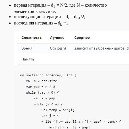
первая итерация – d
= N/2, где N – количество
1
элементов в массиве;
последующие итерации – d
= d
/2;
i
i-1
последняя итерация – d
=1.
k