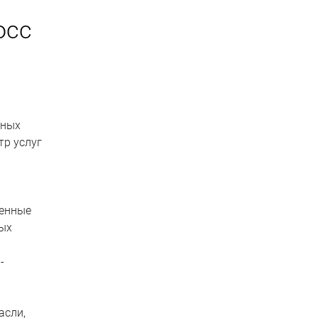
осс
нных
тр услуг
венные
ных
-
асли,