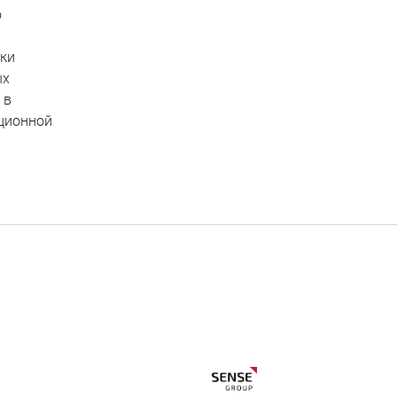
о
ики
ых
 в
ционной
ы