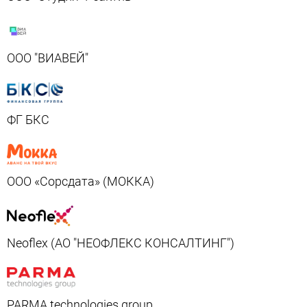
ООО "ВИАВЕЙ"
ФГ БКС
ООО «Сорсдата» (МОККА)
Neoflex (АО "НЕОФЛЕКС КОНСАЛТИНГ")
PARMA technologies group