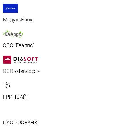
МодульБанк
ООО "Еваппс"
ООО «Диасофт»
ГРИНСАЙТ
ПАО РОСБАНК