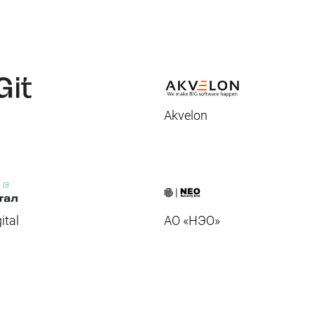
ы
Akvelon
ital
АО «НЭО»