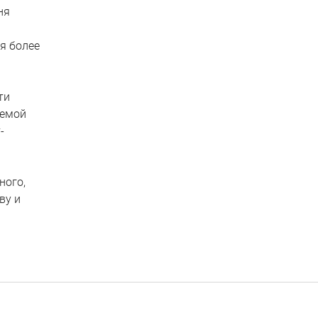
ня
я более
ти
яемой
-
ного,
ву и