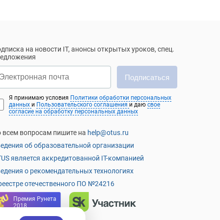
дписка на новости IT, анонсы открытых уроков, спец.
редложения
Подписаться
Я принимаю условия
Политики обработки персональных
данных
и
Пользовательского соглашения
и даю
свое
согласие на обработку персональных данных
 всем вопросам пишите на
help@otus.ru
едения об образовательной организации
US является аккредитованной IT-компанией
едения о рекомендательных технологиях
реестре отечественного ПО №24216
Премия Рунета
2018