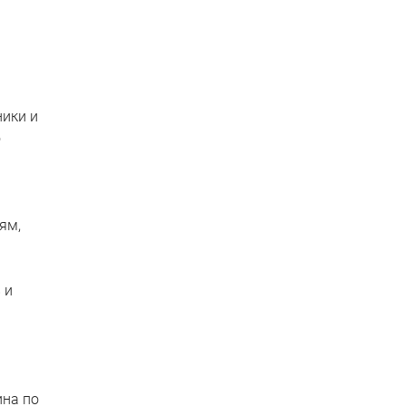
ники и
о
ям,
 и
ина по