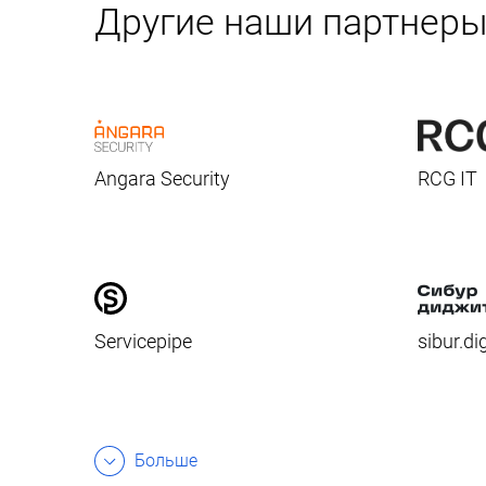
Другие наши партнер
Angara Security
RCG IT
Servicepipe
sibur.dig
Больше