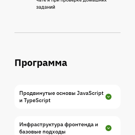
заданий
Программа
Продвинутые основы JavaScript
и TypeScript
Погружаемся в продвинутые концепции
JS: объектно-ориентированное
Инфраструктура фронтенда и
программирование и функциональные
базовые подходы