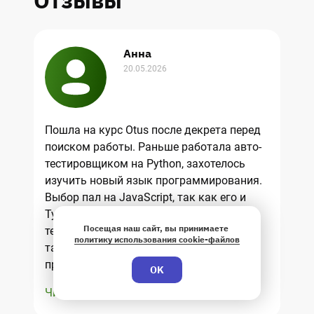
Отзывы
Анна
20.05.2026
Пошла на курс Otus после декрета перед
О
поиском работы. Раньше работала авто-
из
тестировщиком на Python, захотелось
ф
изучить новый язык программирования.
и
Выбор пал на JavaScript, так как его и
О
TypeScript часто используют в
п
Посещая наш сайт, вы принимаете
тестировании. Слушала лекции в записи,
з
политику использования cookie-файлов
так как не было возможнсости
р
присоединяться в 20 вечера. Обучение
п
OK
понравилось, огромное спасибо
р
Читать целиком
Ч
преподавателям, особенно Алексею
с