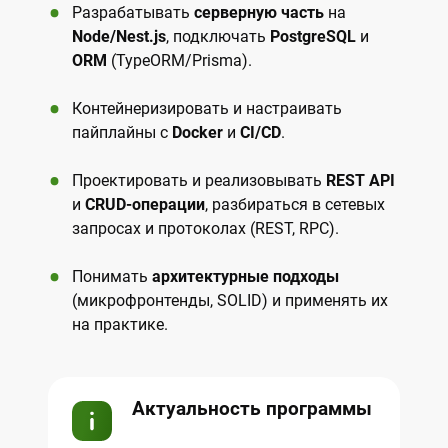
Разрабатывать
серверную часть
на
Node/Nest.js
, подключать
PostgreSQL
и
ORM
(TypeORM/Prisma).
Контейнеризировать и настраивать
пайплайны с
Docker
и
CI/CD
.
Проектировать и реализовывать
REST API
и
CRUD-операции
, разбираться в сетевых
запросах и протоколах (REST, RPC).
Понимать
архитектурные подходы
(микрофронтенды, SOLID) и применять их
на практике.
Актуальность программы