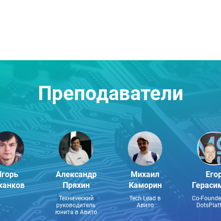
Преподаватели
Игорь
Александр
Михаил
Его
ханков
Пряхин
Каморин
Гераси
Технический
Tech Lead в
Co-Founde
руководитель
Авито
DotsPlat
юнита в Авито