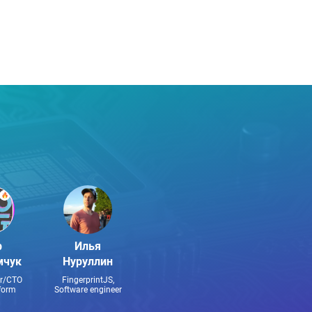
р
Илья
мчук
Нуруллин
r/CTO
FingerprintJS,
form
Software engineer