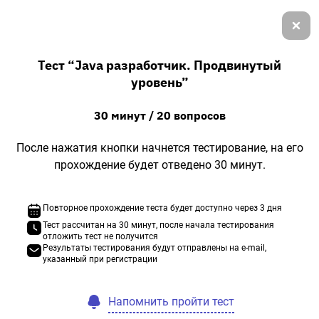
Войти
Тест “
Java разработчик. Продвинутый
Проверьте свои знания
уровень
”
30 минут
/
20 вопросов
Java разработчик. Продвинутый уровень
После нажатия кнопки начнется тестирование, на его
Администратор Linux. Продвинутый
прохождение будет отведено
30 минут
.
уровень
Повторное прохождение теста будет доступно через 3 дня
C++-разработчик. Продвинутый уровень
Тест рассчитан на 30 минут, после начала тестирования
отложить тест не получится
PHP-разработчик. Продвинутый уровень
Результаты тестирования будут отправлены на e-mail,
указанный при регистрации
JavaScript-разработчик. Продвинутый
уровень
Напомнить пройти тест