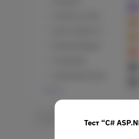
Управление
Аналитика и анализ
Бизнес и продукт в IT
Импортозамещение
Тестирование
Корпоративные курсы
Свернуть
Очистить фильтры
Тест “
C# ASP.N