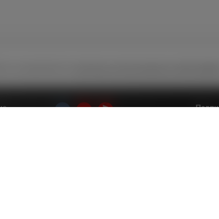
йт, вы принимаете
политику использования cookie-файл
ие
Подпи
спец.
Канал в Telegram
и
Вв
Канал в MAX
Я
п
с
п
По вс