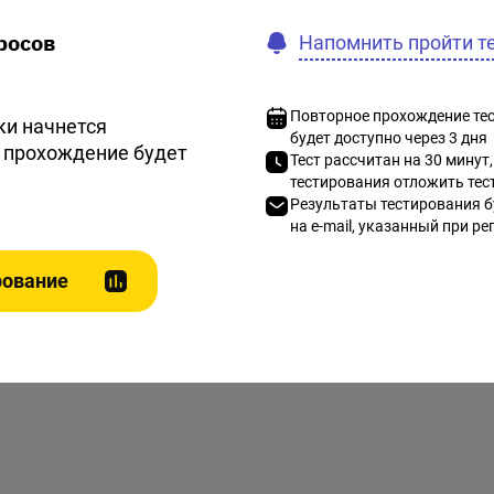
росов
Напомнить пройти т
Повторное прохождение тест
ки начнется
будет доступно через 3 дня
о прохождение будет
Тест рассчитан на 30 минут,
тестирования отложить тест
Результаты тестирования б
на e-mail, указанный при р
рование