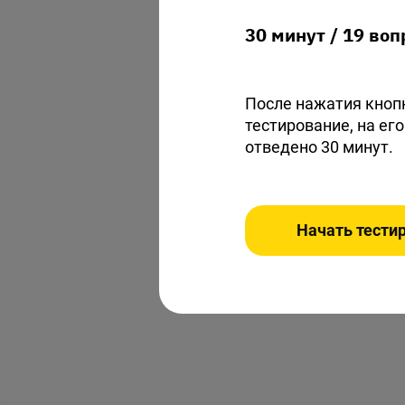
30 минут
/
19 воп
После нажатия кноп
тестирование, на ег
отведено
30 минут
.
Начать тести