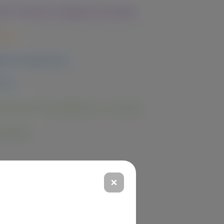
ное обучение. Продвинутый уровень
вание
исная архитектура
отчик
матизатор тестирования на JavaScript
ассировка