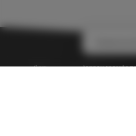
Посещая наш са
О нас
Корпоративное обучен
СМИ о нас
Каталог курсов
Отзывы
Программы лояльност
Контакты
Каталог профессий
Блог
Наши партнеры
FAQ
Стать преподавателем