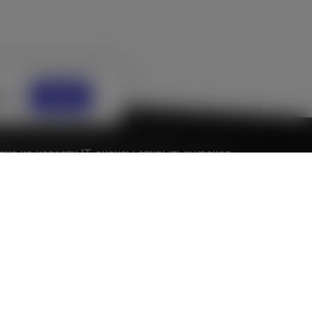
ов
OK
ска на новости IT, анонсы открытых уроков,
 предложения
OK
едите Email
 принимаю условия
Политики обработки
ерсональных данных
и
Пользовательского
оглашения
и даю свое
согласие на обработку
ерсональных данных
ем вопросам
пишите на
help@otus.ru