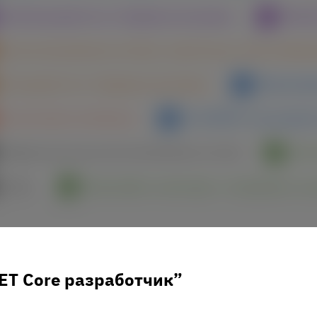
Android-разработчик. Продвинутый уровень
Машин
Высоконагруженные системы: архитектура и масштабиро
C#-разработчик. Продвинутый уровень
Микросерв
Cloud Solution Architecture
C# ASP.NET Core разраб
Инфраструктура высоконагруженных систем
Авто
NoSQL
Observability: мониторинг, логирование, тр
ET Core разработчик
”
Показать еще
20