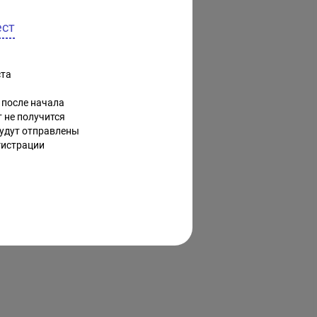
ест
а 

 после начала 
 не получится
удут отправлены 

егистрации