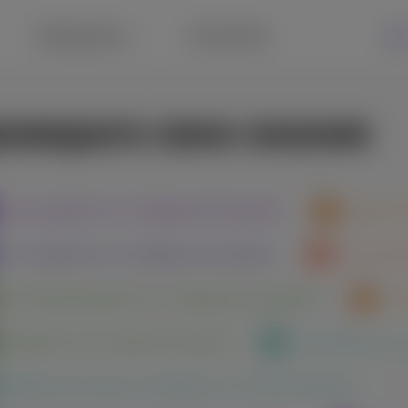
Информация
Компаниям
оверьте свои знания
Java разработчик. Продвинутый уровень
Админист
C++-разработчик. Продвинутый уровень
PHP-разр
JavaScript-разработчик. Продвинутый уровень
Алг
Разработчик на Spring Framework
Go-разработчик.
Инфраструктурная платформа на основе Kubernetes