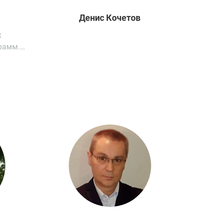
Денис
Кочетов
х
рамм.
ого