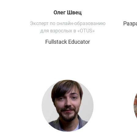
Олег
Швец
Разра
Эксперт по онлайн-образованию
для взрослых в «OTUS»
Fullstack Educator