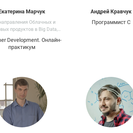
Екатерина
Марчук
Андрей
Кравчук
Программист С
направления Облачных и
вых продуктов в Big Data,
ПАО МТС
er Development. Онлайн-
практикум