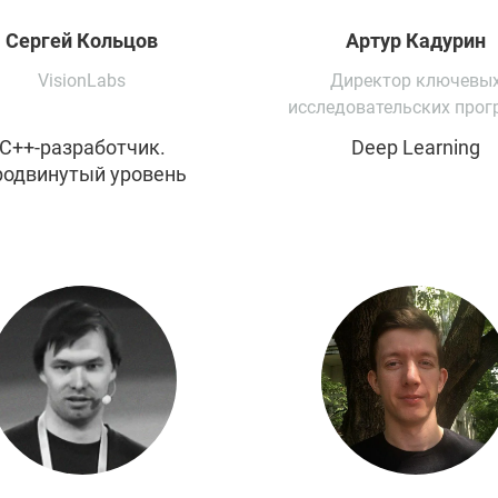
Сергей
Кольцов
Артур
Кадурин
VisionLabs
Директор ключевы
исследовательских прог
Институт Искусственн
C++-разработчик.
Deep Learning
Интеллекта
одвинутый уровень