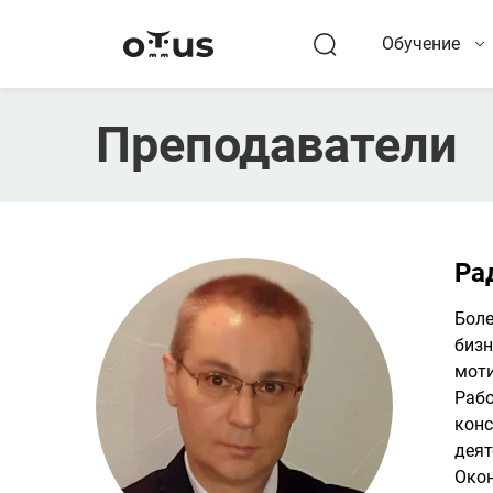
Обучение
Преподаватели
Ра
Боле
бизн
моти
Рабо
конс
деят
Окон