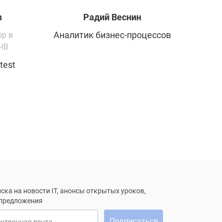
в
Радий
Веснин
Аналитик бизнес-процессов
ор в
-IB
test
ска на новости IT, анонсы открытых уроков,
 предложения
Подписаться