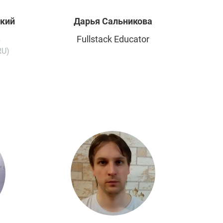
ский
Дарья
Сальникова
Fullstack Educator
в
RU)