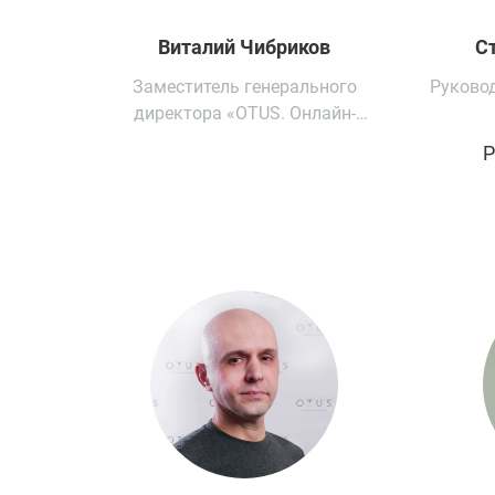
Виталий
Чибриков
С
Заместитель генерального
Руковод
директора «OTUS. Онлайн-
образование»
P