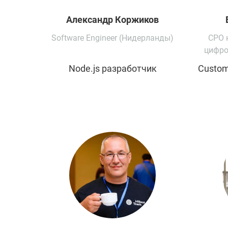
Александр
Коржиков
Software Engineer (Нидерланды)
СРО 
цифро
Node.js разработчик
Custom