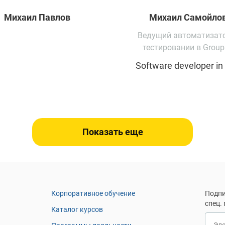
Михаил
Павлов
Михаил
Самойло
Ведущий автоматизат
тестировании в Group
Software developer in 
Показать еще
Корпоративное обучение
Подпи
спец.
Каталог курсов