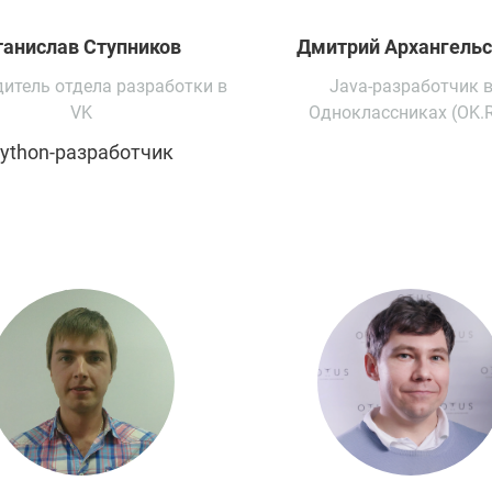
танислав
Ступников
Дмитрий
Архангель
итель отдела разработки в
Java-разработчик 
VK
Одноклассниках (OK.
ython-разработчик