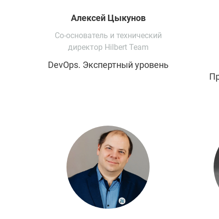
Алексей
Цыкунов
Со-основатель и технический
директор Hilbert Team
DevOps. Экспертный уровень
Пр