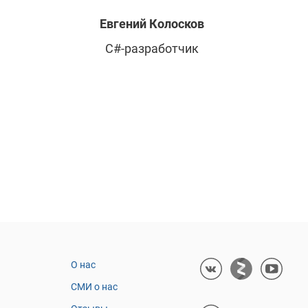
Евгений
Колосков
C#-разработчик
О нас
СМИ о нас