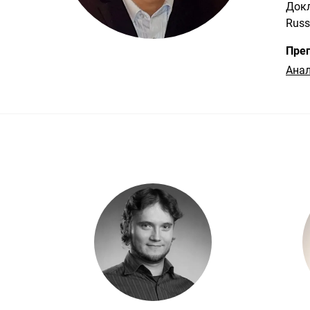
Докл
Russ
Преп
Анал