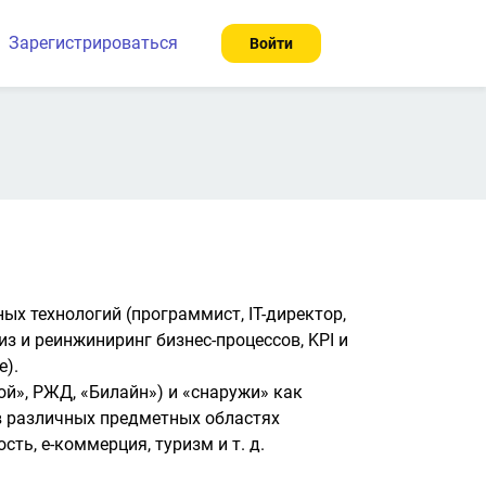
Зарегистрироваться
Войти
ых технологий (программист, IT-директор, 
з и реинжиниринг бизнес-процессов, KPI и 
).

й», РЖД, «Билайн») и «снаружи» как 
 в различных предметных областях 
ь, е-коммерция, туризм и т. д. 
