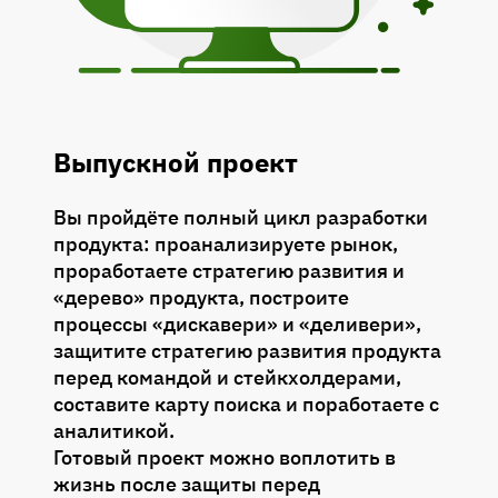
Тема 9: HADI циклы
Тема 10: Аналитика: метрики, RFM-
анализ
Выпускной проект
Тема 11: A/B-тестирование // ДЗ
Тема 12: Growth Hacking
Вы пройдёте полный цикл разработки
продукта: проанализируете рынок,
Тема 13: Дизайн-мышление
проработаете стратегию развития и
«дерево» продукта, построите
Тема 14: Юнит-экономика, модели
процессы «дискавери» и «деливери»,
монетизации: freemium, подписка и
защитите стратегию развития продукта
другие // ДЗ
перед командой и стейкхолдерами,
составите карту поиска и поработаете с
Тема 15: Работа с P&L // ДЗ
аналитикой.
Готовый проект можно воплотить в
жизнь после защиты перед