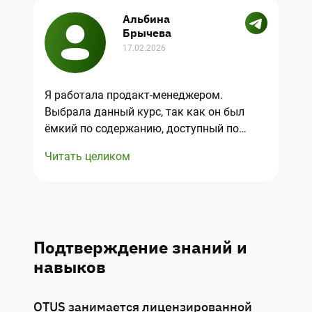
Альбина
Брычева
17.02.2026
Я работала продакт-менеджером.
Выбрала данный курс, так как он был
ёмкий по содержанию, доступный по
стоимости и имел адекватную
Читать целиком
продолжительность. Обучение мне
понравилось. На курсе классные спикеры.
Хотелось, чтобы было больше вебинаров
для ответов на вопросы по ходу курса. По
окончании учебы я получила новые
Подтверждение знаний и
инструменты и уверенность в навыках.
навыков
OTUS занимается лицензированной