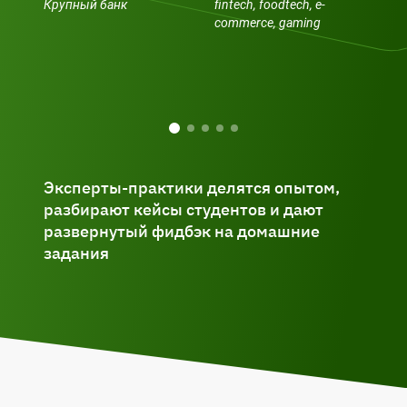
Крупный банк
fintech, foodtech, e-
Ме
commerce, gaming
про
Sca
Kin
Эксперты-практики делятся опытом,
разбирают кейсы студентов и дают
развернутый фидбэк на домашние
задания