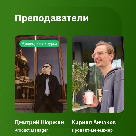
Преподаватели
Руководитель курса
Дмитрий Шоржин
Кирилл Анчаков
Ир
Пе
Product Manager
Продакт-менеджер