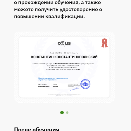
о прохождении обучения, а также
экспертами, а также акцент на Agile-
можете получить удостоверение о
практиках. Минусов по сравнению с
повышении квалификации.
другими курсами я не заметил - видно,
что программа выверена и нацелена на
результат. Я систематизировал и углубил
знания в области управления людьми и
процессами. Особенно полезными
оказались модули, посвящённые Agile: я
внедрил несколько новых практик в
работу команды. Курс прекрасный.
Порекомендую его своим подчиненным,
кто знает может даже удастся выбить
бюджеты на обучение.
После обучения