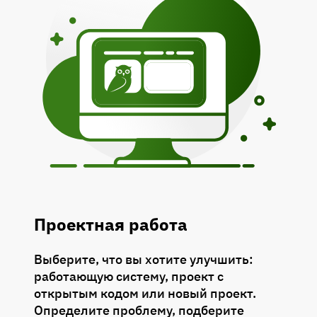
Тема 7: Масштабирование разработки:
Тема 9: Встречи один на один как
рост команды и процессов без потери
инструмент управления ожиданиями с
качества
обеих сторон
Тема 8: Технический долг: как
Тема 10: Практикум: разбор
выявлять, приоритизировать и
управленческих кейсов и принятие
«сжигать» системно
решений
Тема 11: Микро и макроменеджмент:
как не замучить людей контролем и
держать руку на пульсе
Проектная работа
Тема 12: Индивидуальный план
развития сотрудника: построение, цели,
Выберите, что вы хотите улучшить:
шаги и оценка прогресса // ДЗ
работающую систему, проект с
открытым кодом или новый проект.
Тема 13: Сессия вопросов и ответов
Определите проблему, подберите