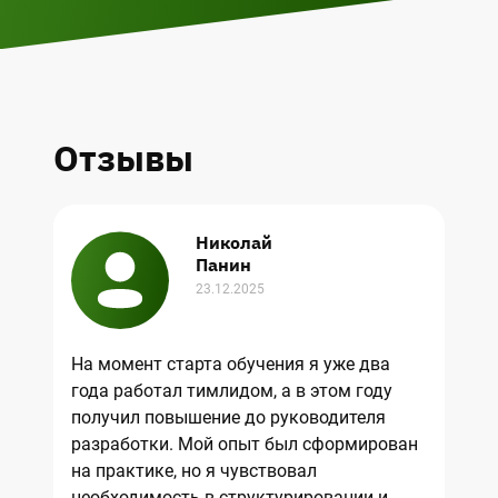
Отзывы
Николай
Панин
23.12.2025
На момент старта обучения я уже два
Р
года работал тимлидом, а в этом году
к
получил повышение до руководителя
на
разработки. Мой опыт был сформирован
п
на практике, но я чувствовал
с
необходимость в структурировании и
По