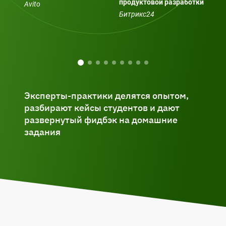
продуктовой разработки
мен
Avito
Битрикс24
быв
раз
Эксперты-практики делятся опытом,
разбирают кейсы студентов и дают
развернутый фидбэк на домашние
задания