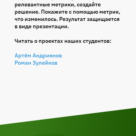
релевантные метрики, создайте
Тема 14: Выбор модели разработки
решение. Покажите с помощью метрик,
аутсорс/аутстаф vs in-house // ДЗ
что изменилось. Результат защищается
в виде презентации.
Тема 15: Коучинг: решаем ваши
сложные кейсы и вопросы
Читать о проектах наших студентов:
Тема 16: Бонусная сессия вопросов и
Артём Андриянов
ответов по разбору домашних заданий
Роман Зулейков