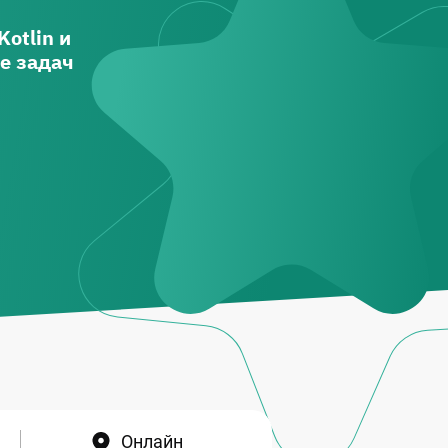
otlin и
e задач
Онлайн