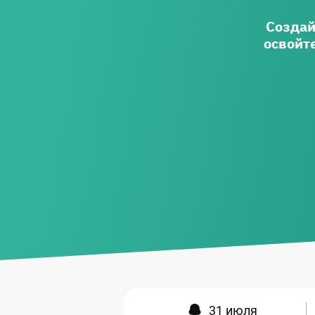
Создай
освойт
31 июля