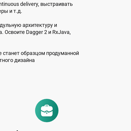
ntinuous delivery, выстраивать
ры и т.д.
дульную архитектуру и
. Освоите Dagger 2 и RxJava,
е станет образцом продуманной
атного дизайна