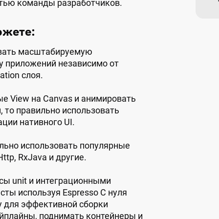
стью команды разработчиков.
ожете:
ывать масштабируемую
у приложений независимо от
tion слоя.
е View на Canvas и анимировать
и, то правильно использовать
ции нативного UI.
ильно использовать популярные
ttp, RxJava и другие.
ы unit и интеграционными
есты используя Espresso С нуля
у для эффективной сборки
айплайны, поднимать контейнеры и