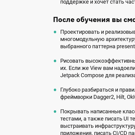
поддержке и хочет стать ча
После обучения вы см
Проектировать и реализов
многомодульную архитектур
выбранного паттерна presenta
Рисовать высокоэффективны
их. Если же View вам надоел
Jetpack Compose для реализа
Глубоко разбираться и прав
фреймворки Dagger2, Hilt, OkH
Покрывать написанные класс
тестами, а также писать UI т
выстраивать инфраструктур
приложения, писать CI/CD п