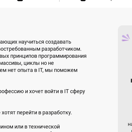
лающих научиться создавать
 востребованным разработчиком.
овых принципов программирования
массивы, циклы но не
сем нет опыта в IT, мы поможем
рофессию и хочет войти в IT сферу
хотят перейти в разработку.
мином или в технической