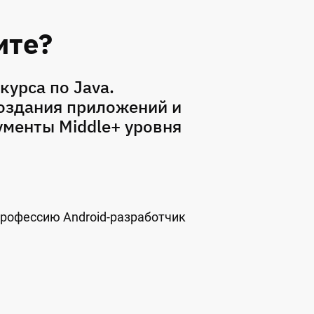
ите?
курса по Java.
создания приложений и
ументы Middle+ уровня
 профессию Android-разработчик