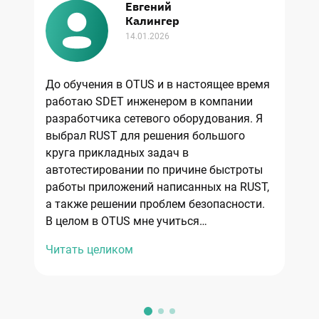
Евгений
Калингер
14.01.2026
До обучения в OTUS и в настоящее время
Д
работаю SDET инженером в компании
р
разработчика сетевого оборудования. Я
ка
выбрал RUST для решения большого
е
круга прикладных задач в
по
автотестировании по причине быстроты
п
работы приложений написанных на RUST,
е
а также решении проблем безопасности.
с
В целом в OTUS мне учиться
п
понравилось, преподаватели старались
кв
Читать целиком
Ч
по максимуму включаться, по многим
п
моментам мне это помогло бесспорно. По
п
поводу добавить - можно было бы
"R
пересмотреть лекции и домашние