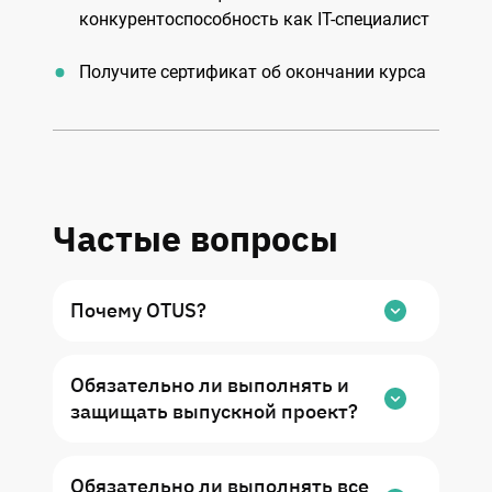
конкурентоспособность как IT-специалист
Получите сертификат об окончании курса
Частые вопросы
Почему OTUS?
Мы обучаем IT-сотрудников уже 6 лет,
Обязательно ли выполнять и
через OTUS прошли 20 000 студентов.
защищать выпускной проект?
Специализируемся на программах для
людей с опытом, а ещё – быстро
Для получения сертификата OTUS и УПК
переформатируем учебные программы
Обязательно ли выполнять все
(удостоверение повышения