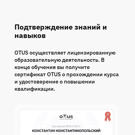
задания относительно целой системы -
например, создание системы хранения
тикетов шаг за шагом. Обучение мне
дало, во-первых, по другому взглянуть на
Подтверждение знаний и
уже существующий опыт, значительно
навыков
расширило кругозор на текущие
проблемы и дало новый импульс на
OTUS осуществляет лицензированную
свершение новых задач.
образовательную деятельность. В
конце обучения вы получите
сертификат OTUS о прохождении курса
и удостоверение о повышении
квалификации.