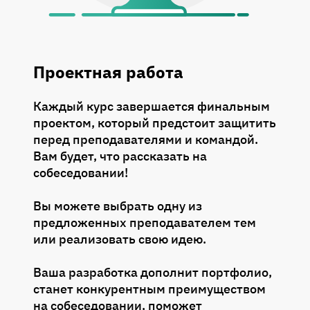
Тема 13: Введение в систему типов.
Тема 12: Пример: разбор приложения
Типы стандартной библиотеки: Result,
на Rust
Option, ()
Тема 13: Q&A сессия
Проектная работа
Тема 14: Введение в лямбда-функции
Тема 15: Обрабока ошибок. Оператор ?.
Каждый курс завершается финальным
Обработчики Result, Option
проектом, который предстоит защитить
перед преподавателями и командой.
Тема 16: Практика: работа с Result,
Вам будет, что рассказать на
Option
собеседовании!
Вы можете выбрать одну из
предложенных преподавателем тем
или реализовать свою идею.
Ваша разработка дополнит портфолио,
станет конкурентным преимуществом
на собеседовании, поможет