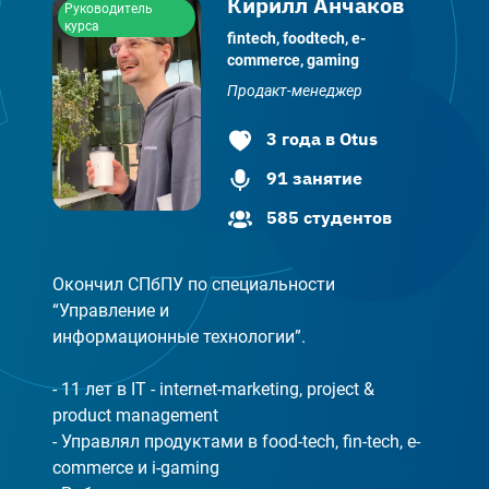
Кирилл Анчаков
Руководитель
курса
fintech, foodtech, e-
commerce, gaming
Продакт-менеджер
3
года
в Otus
91
занятие
585
студентов
Окончил СПбПУ по специальности 
“Управление и

информационные технологии”.

- 11 лет в IT - internet-marketing, project & 
product management

- Управлял продуктами в food-tech, fin-tech, e-
commerce и i-gaming
