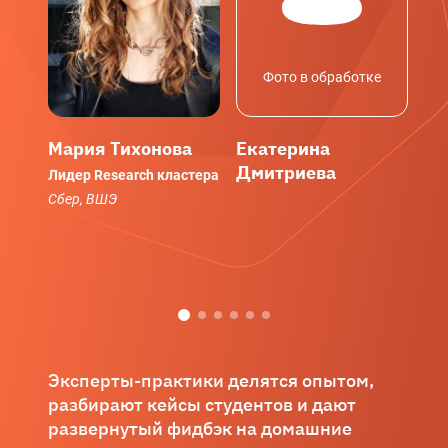
Фото в обработке
Мария Тихонова
Екатерина
Ст
Дмитриева
Ни
Лидер Research кластера
Сбер, ВШЭ
Tec
NDA
Yan
Эксперты-практики делятся опытом,
разбирают кейсы студентов и дают
развернутый фидбэк на домашние