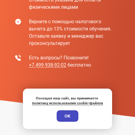
физическими лицами
Верните с помощью налогового
вычета до 13% стоимости обучения.
Оставьте заявку и менеджер вас
проконсультирует
Есть вопросы? Позвоните!
+7 499 938-92-02
бесплатно
Посещая наш сайт, вы принимаете
политику использования cookie-файлов
OK