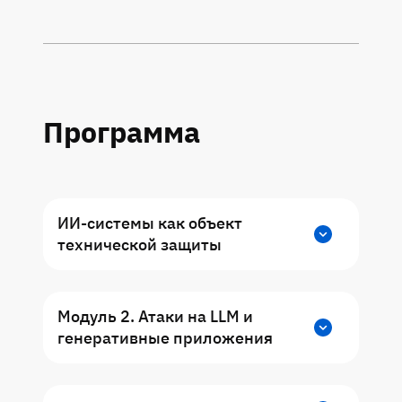
Программа
ИИ-системы как объект
технической защиты
Тема 1: Введение в безопасность ИИ-
систем
Модуль 2. Атаки на LLM и
генеративные приложения
Тема 2: Архитектура ИИ-систем // ДЗ
Тема 1: Prompt injection и извлечение
Тема 3: Стандарты, рекомендации и