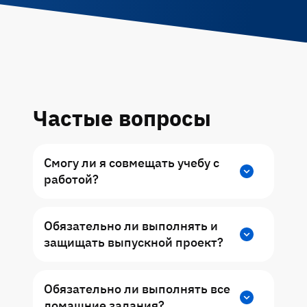
Частые вопросы
Смогу ли я совмещать учебу с
работой?
Да. Программа курса рассчитана на
Обязательно ли выполнять и
студентов, у которых мало времени.
защищать выпускной проект?
Лекции проводим дважды в неделю,
домашние задания — не чаще 1 раза в
Для получения сертификата OTUS и УПК
неделю.
Обязательно ли выполнять все
(удостоверение повышения
домашние задания?