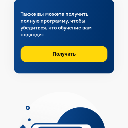
артефакты // ДЗ
Тема 3: Защита проектных работ
Также вы можете получить
Тема 4: MLSecOps и безопасный
полную программу, чтобы
жизненный цикл ИИ-системы:
Тема 4: Подведение итогов курса
убедиться, что обучение вам
контроль изменений, проверки перед
подходит
выпуском, управление рисками // ДЗ
Получить