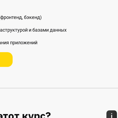
(фронтенд, бэкенд)
аструктурой и базами данных
ания приложений
этот курс?