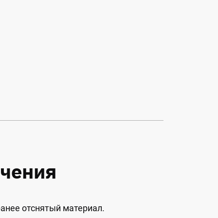
учения
ранее отснятый материал.