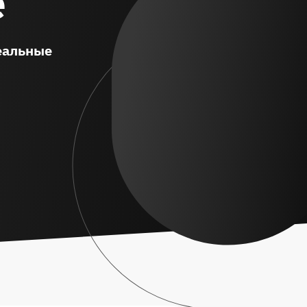
е
реальные