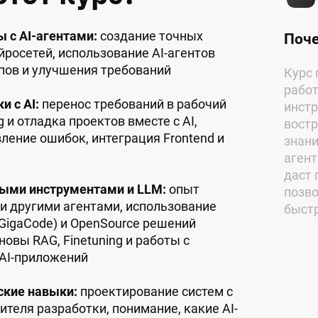
 с AI-агентами:
создание точных
Поче
йросетей, использование AI-агентов
ипов и улучшения требований
Курс 
работ
и с AI:
перенос требований в рабочий
инстр
g и отладка проектов вместе с AI,
вост
вление ошибок, интеграция Frontend и
знани
аген
даст 
ыми инструментами и LLM:
опыт
позво
ne и другими агентами, использование
быстр
 GigaCode) и OpenSource решений
новы RAG, Finetuning и работы с
AI-приложений
ские навыки:
проектирование систем с
ителя разработки, понимание, какие AI-